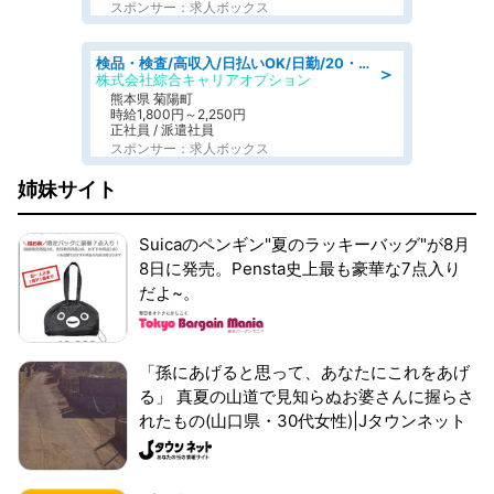
スポンサー：求人ボックス
検品・検査/高収入/日払いOK/日勤/20・30・40代活躍中/製造 工場
＞
株式会社綜合キャリアオプション
熊本県 菊陽町
時給1,800円～2,250円
正社員 / 派遣社員
スポンサー：求人ボックス
姉妹サイト
Suicaのペンギン"夏のラッキーバッグ"が8月
8日に発売。Pensta史上最も豪華な7点入り
だよ~。
「孫にあげると思って、あなたにこれをあげ
る」 真夏の山道で見知らぬお婆さんに握らさ
れたもの(山口県・30代女性)|Jタウンネット