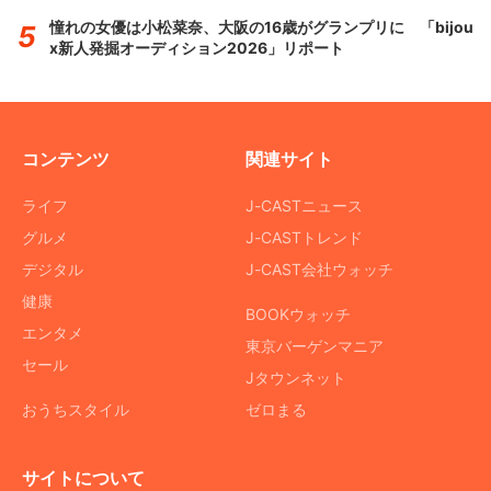
憧れの女優は小松菜奈、大阪の16歳がグランプリに 「bijou
x新人発掘オーディション2026」リポート
コンテンツ
関連サイト
ライフ
J-CASTニュース
グルメ
J-CASTトレンド
デジタル
J-CAST会社ウォッチ
健康
BOOKウォッチ
エンタメ
東京バーゲンマニア
セール
Jタウンネット
おうちスタイル
ゼロまる
サイトについて