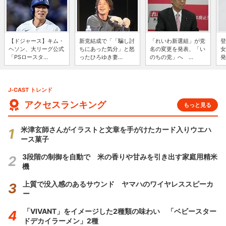
【ドジャース】キム・
新党結成で「「騙し討
「れいわ新選組」が党
登
ヘソン、大リーグ公式
ちにあった気分」と怒
名の変更を発表、「い
女
「PSロースタ...
ったひろゆき妻...
のちの党」へ ...
発
J-CAST トレンド
アクセスランキング
もっと見る
米津玄師さんがイラストと文章を手がけたカード入りウエハ
ース菓子
3段階の制御を自動で 米の香りや甘みを引き出す家庭用精米
機
上質で没入感のあるサウンド ヤマハのワイヤレススピーカ
ー
「VIVANT」をイメージした2種類の味わい 「ベビースター
ドデカイラーメン」2種