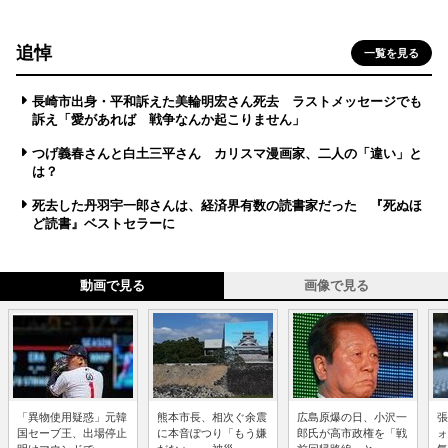
追悼
一覧を見る
長崎市出身・平和訴えた美輪明宏さん死去 ラストメッセージでも
訴え「愛があれば 戦争なんか起こりません」
つげ義春さんと白土三平さん カリスマ漫画家、二人の「違い」と
は？
死去した丹羽宇一郎さんは、経済界有数の読書家だった 『死ぬほ
ど読書』ベストセラーに
動画で見る
画像で見る
「異物使用疑惑」元韓
熊本市長、相次ぐ余震
広島原爆の日、小沢一
張
国セーブ王、出場停止
に本音ぽつり「もう嫌
郎氏が高市政権を「戦
ォ