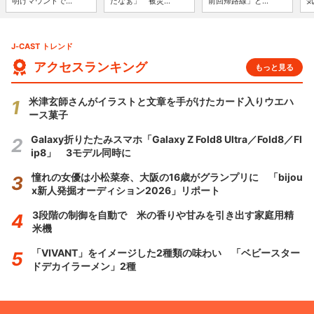
明けマウンドで...
だなぁ」 被災...
前回帰路線」と...
気
J-CAST トレンド
アクセスランキング
もっと見る
米津玄師さんがイラストと文章を手がけたカード入りウエハ
ース菓子
Galaxy折りたたみスマホ「Galaxy Z Fold8 Ultra／Fold8／Fl
ip8」 3モデル同時に
憧れの女優は小松菜奈、大阪の16歳がグランプリに 「bijou
x新人発掘オーディション2026」リポート
3段階の制御を自動で 米の香りや甘みを引き出す家庭用精
米機
「VIVANT」をイメージした2種類の味わい 「ベビースター
ドデカイラーメン」2種