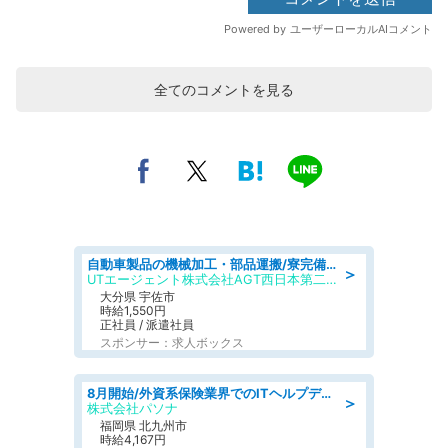
全てのコメントを見る
自動車製品の機械加工・部品運搬/寮完備/日払い/工場・製造
＞
UTエージェント株式会社AGT西日本第二CU
大分県 宇佐市
時給1,550円
正社員 / 派遣社員
スポンサー：求人ボックス
8月開始/外資系保険業界でのITヘルプデスク業務/駅近/即日勤務可/ヘルプデスク
＞
株式会社パソナ
福岡県 北九州市
時給4,167円