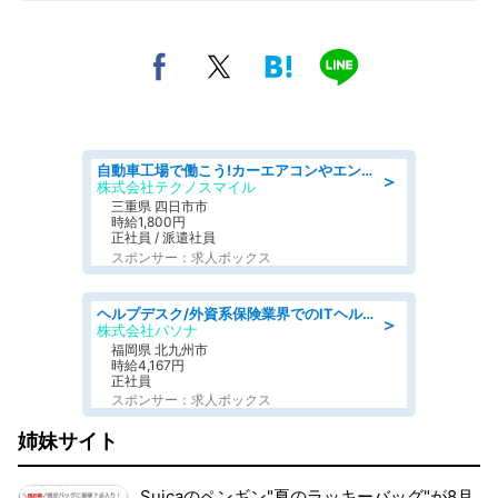
自動車工場で働こう!カーエアコンやエンジンの製造・加工業務/寮完備 denso aichi
＞
株式会社テクノスマイル
三重県 四日市市
時給1,800円
正社員 / 派遣社員
スポンサー：求人ボックス
ヘルプデスク/外資系保険業界でのITヘルプデスク業務/駅近/即日勤務可/ヘルプデスク
＞
株式会社パソナ
福岡県 北九州市
時給4,167円
正社員
スポンサー：求人ボックス
姉妹サイト
Suicaのペンギン"夏のラッキーバッグ"が8月