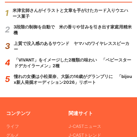
米津玄師さんがイラストと文章を手がけたカード入りウエハ
ース菓子
3段階の制御を自動で 米の香りや甘みを引き出す家庭用精米
機
上質で没入感のあるサウンド ヤマハのワイヤレススピーカ
ー
「VIVANT」をイメージした2種類の味わい 「ベビースター
ドデカイラーメン」2種
憧れの女優は小松菜奈、大阪の16歳がグランプリに 「bijou
x新人発掘オーディション2026」リポート
コンテンツ
関連サイト
ライフ
J-CASTニュース
グルメ
J-CASTトレンド