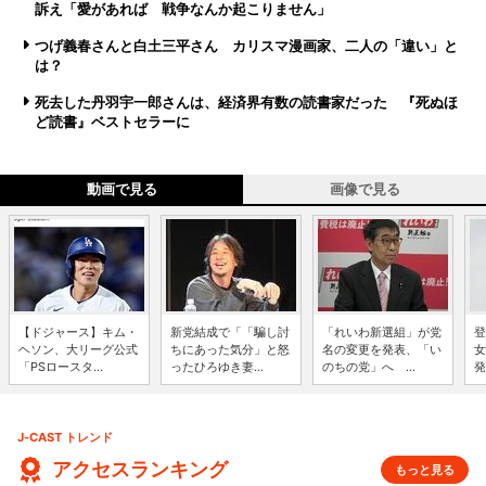
訴え「愛があれば 戦争なんか起こりません」
つげ義春さんと白土三平さん カリスマ漫画家、二人の「違い」と
は？
死去した丹羽宇一郎さんは、経済界有数の読書家だった 『死ぬほ
ど読書』ベストセラーに
動画で見る
画像で見る
【ドジャース】キム・
新党結成で「「騙し討
「れいわ新選組」が党
登
ヘソン、大リーグ公式
ちにあった気分」と怒
名の変更を発表、「い
女
「PSロースタ...
ったひろゆき妻...
のちの党」へ ...
発
J-CAST トレンド
アクセスランキング
もっと見る