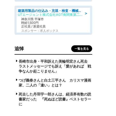
建築用製品の仕込み・充填・検査・機械操作/寮完備/日払い/工場・製造
＞
UTエージェント株式会社AGT南関東第二CU
神奈川県 平塚市
時給1,500円
正社員 / 派遣社員
スポンサー：求人ボックス
追悼
一覧を見る
長崎市出身・平和訴えた美輪明宏さん死去
ラストメッセージでも訴え「愛があれば 戦
争なんか起こりません」
つげ義春さんと白土三平さん カリスマ漫画
家、二人の「違い」とは？
死去した丹羽宇一郎さんは、経済界有数の読
書家だった 『死ぬほど読書』ベストセラー
に