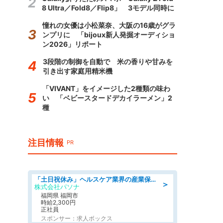
8 Ultra／Fold8／Flip8」 3モデル同時に
憧れの女優は小松菜奈、大阪の16歳がグラ
ンプリに 「bijoux新人発掘オーディショ
ン2026」リポート
3段階の制御を自動で 米の香りや甘みを
引き出す家庭用精米機
「VIVANT」をイメージした2種類の味わ
い 「ベビースタードデカイラーメン」2
種
注目情報
PR
「土日祝休み」ヘルスケア業界の産業保健師/高時給/未経験OK/要資格:保健師、正看護師
＞
株式会社パソナ
福岡県 福岡市
時給2,300円
正社員
スポンサー：求人ボックス