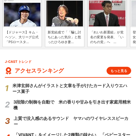
【ドジャース】キム・
新党結成で「「騙し討
「れいわ新選組」が党
登
ヘソン、大リーグ公式
ちにあった気分」と怒
名の変更を発表、「い
女
「PSロースタ...
ったひろゆき妻...
のちの党」へ ...
発
J-CAST トレンド
アクセスランキング
もっと見る
米津玄師さんがイラストと文章を手がけたカード入りウエハ
ース菓子
3段階の制御を自動で 米の香りや甘みを引き出す家庭用精米
機
上質で没入感のあるサウンド ヤマハのワイヤレススピーカ
ー
「VIVANT」をイメージした2種類の味わい 「ベビースター