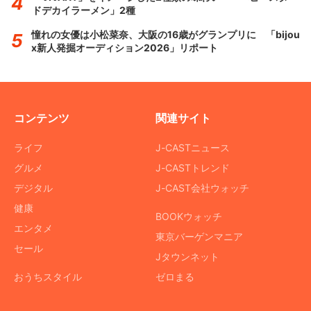
ドデカイラーメン」2種
憧れの女優は小松菜奈、大阪の16歳がグランプリに 「bijou
x新人発掘オーディション2026」リポート
コンテンツ
関連サイト
ライフ
J-CASTニュース
グルメ
J-CASTトレンド
デジタル
J-CAST会社ウォッチ
健康
BOOKウォッチ
エンタメ
東京バーゲンマニア
セール
Jタウンネット
おうちスタイル
ゼロまる