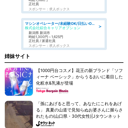
正社員
スポンサー：求人ボックス
マシンオペレーター/未経験OK/日払いOK/寮費無料/交替制/20・30・40代活躍中
＞
株式会社綜合キャリアオプション
新潟県 新潟市
時給1,300円～1,625円
正社員 / 派遣社員
スポンサー：求人ボックス
姉妹サイト
【1000円台コスメ】花王の新ブランド「ソフ
ィーナ ベーシック」からうるおいに着目した
化粧水&乳液が登場
「孫にあげると思って、あなたにこれをあげ
る」 真夏の山道で見知らぬお婆さんに握らさ
れたもの(山口県・30代女性)|Jタウンネット