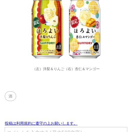
（左）洋梨＆りんご（右）杏仁＆マンゴー
酒