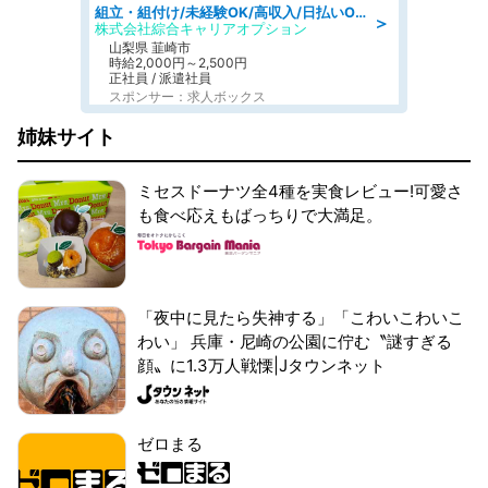
組立・組付け/未経験OK/高収入/日払いOK/寮費無料/日勤
＞
株式会社綜合キャリアオプション
山梨県 韮崎市
時給2,000円～2,500円
正社員 / 派遣社員
スポンサー：求人ボックス
姉妹サイト
ミセスドーナツ全4種を実食レビュー!可愛さ
も食べ応えもばっちりで大満足。
「夜中に見たら失神する」「こわいこわいこ
わい」 兵庫・尼崎の公園に佇む〝謎すぎる
顔〟に1.3万人戦慄|Jタウンネット
ゼロまる