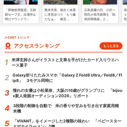
「異物使用疑惑」元韓
熊本市長、相次ぐ余震
広島原爆の日、小沢一
張
国セーブ王、出場停止
に本音ぽつり「もう嫌
郎氏が高市政権を「戦
ォ
明けマウンドで...
だなぁ」 被災...
前回帰路線」と...
気
J-CAST トレンド
アクセスランキング
もっと見る
米津玄師さんがイラストと文章を手がけたカード入りウエハ
ース菓子
Galaxy折りたたみスマホ「Galaxy Z Fold8 Ultra／Fold8／Fl
ip8」 3モデル同時に
憧れの女優は小松菜奈、大阪の16歳がグランプリに 「bijou
x新人発掘オーディション2026」リポート
3段階の制御を自動で 米の香りや甘みを引き出す家庭用精
米機
「VIVANT」をイメージした2種類の味わい 「ベビースター
ドデカイラーメン」2種