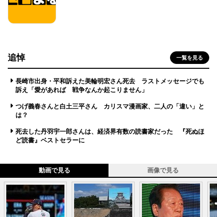
追悼
一覧を見る
長崎市出身・平和訴えた美輪明宏さん死去 ラストメッセージでも
訴え「愛があれば 戦争なんか起こりません」
つげ義春さんと白土三平さん カリスマ漫画家、二人の「違い」と
は？
死去した丹羽宇一郎さんは、経済界有数の読書家だった 『死ぬほ
ど読書』ベストセラーに
動画で見る
画像で見る