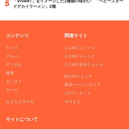
「VIVANT」をイメージした2種類の味わい 「ベビースター
ドデカイラーメン」2種
コンテンツ
関連サイト
ライフ
J-CASTニュース
グルメ
J-CASTトレンド
デジタル
J-CAST会社ウォッチ
健康
BOOKウォッチ
エンタメ
東京バーゲンマニア
セール
Jタウンネット
おうちスタイル
ゼロまる
サイトについて