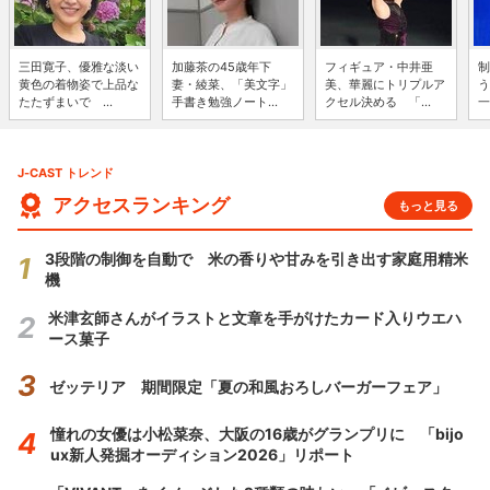
三田寛子、優雅な淡い
加藤茶の45歳年下
フィギュア・中井亜
制
黄色の着物姿で上品な
妻・綾菜、「美文字」
美、華麗にトリプルア
う
たたずまいで ...
手書き勉強ノート...
クセル決める 「...
一
J-CAST トレンド
アクセスランキング
もっと見る
3段階の制御を自動で 米の香りや甘みを引き出す家庭用精米
機
米津玄師さんがイラストと文章を手がけたカード入りウエハ
ース菓子
ゼッテリア 期間限定「夏の和風おろしバーガーフェア」
憧れの女優は小松菜奈、大阪の16歳がグランプリに 「bijo
ux新人発掘オーディション2026」リポート