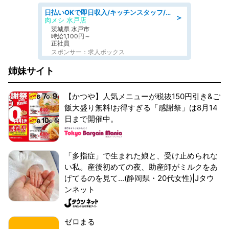
日払いOKで即日収入/キッチンスタッフ/「原付免許必須」デリバリー業務など、自己成長可能な幅広い仕事に挑戦!髪型自由&ピアス・ネイルOK/茨城県/水戸市
＞
肉メシ 水戸店
茨城県 水戸市
時給1,100円～
正社員
スポンサー：求人ボックス
姉妹サイト
【かつや】人気メニューが税抜150円引き&ご
飯大盛り無料!お得すぎる「感謝祭」は8月14
日まで開催中。
「多指症」で生まれた娘と、受け止められな
い私。産後初めての夜、助産師がミルクをあ
げてるのを見て...(静岡県・20代女性)|Jタウ
ンネット
ゼロまる