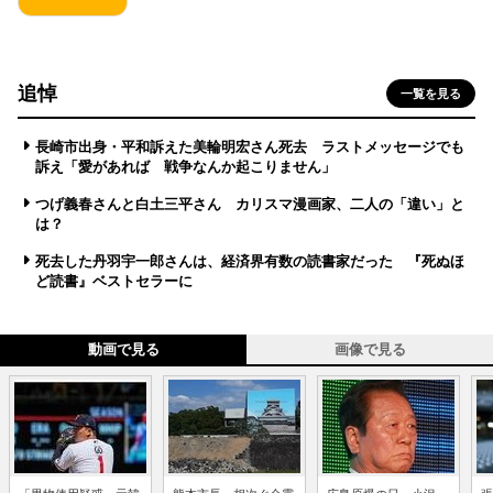
追悼
一覧を見る
長崎市出身・平和訴えた美輪明宏さん死去 ラストメッセージでも
訴え「愛があれば 戦争なんか起こりません」
つげ義春さんと白土三平さん カリスマ漫画家、二人の「違い」と
は？
死去した丹羽宇一郎さんは、経済界有数の読書家だった 『死ぬほ
ど読書』ベストセラーに
動画で見る
画像で見る