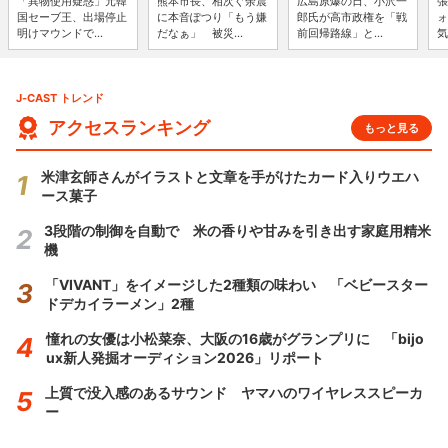
「異物使用疑惑」元韓
熊本市長、相次ぐ余震
広島原爆の日、小沢一
張
国セーブ王、出場停止
に本音ぽつり「もう嫌
郎氏が高市政権を「戦
ォ
明けマウンドで...
だなぁ」 被災...
前回帰路線」と...
気
J-CAST トレンド
アクセスランキング
もっと見る
米津玄師さんがイラストと文章を手がけたカード入りウエハ
ース菓子
3段階の制御を自動で 米の香りや甘みを引き出す家庭用精米
機
「VIVANT」をイメージした2種類の味わい 「ベビースター
ドデカイラーメン」2種
憧れの女優は小松菜奈、大阪の16歳がグランプリに 「bijo
ux新人発掘オーディション2026」リポート
上質で没入感のあるサウンド ヤマハのワイヤレススピーカ
ー