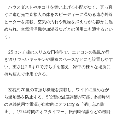
ハウスダストやホコリを舞い上げる心配がなく、真っ直
ぐに進む光で直接人の体をスピーディーに温める遠赤外線
ヒーターを搭載。空気の汚れや乾燥を抑えながら静かに温
められ、空気清浄機や加湿器などとの併用にも適するとい
う。
25センチ径のスリムな円柱型で、エアコンの温風が行
き渡りづらいキッチンや脱衣スペースなどにも設置しやす
い。重さは2.9キロで持ち手を備え、家中の様々な場所に
持ち運んで使用できる。
左右約70度の首振り機能を搭載し、ワイドに温めなが
ら過加熱を防止する。5段階の温度調節が可能。約6時間
の連続使用で電源が自動的にオフになる「消し忘れ防
止」、1/2/4時間のオフタイマー、転倒時保護などの機能