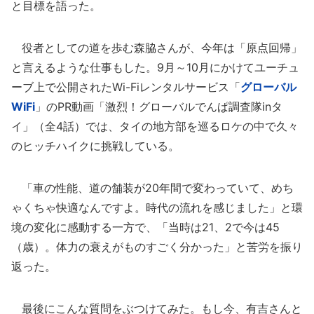
と目標を語った。
役者としての道を歩む森脇さんが、今年は「原点回帰」
と言えるような仕事もした。9月～10月にかけてユーチュ
ーブ上で公開されたWi-Fiレンタルサービス「
グローバル
WiFi
」のPR動画「激烈！グローバルでんぱ調査隊inタ
イ」（全4話）では、タイの地方部を巡るロケの中で久々
のヒッチハイクに挑戦している。
「車の性能、道の舗装が20年間で変わっていて、めち
ゃくちゃ快適なんですよ。時代の流れを感じました」と環
境の変化に感動する一方で、「当時は21、2で今は45
（歳）。体力の衰えがものすごく分かった」と苦労を振り
返った。
最後にこんな質問をぶつけてみた。もし今、有吉さんと