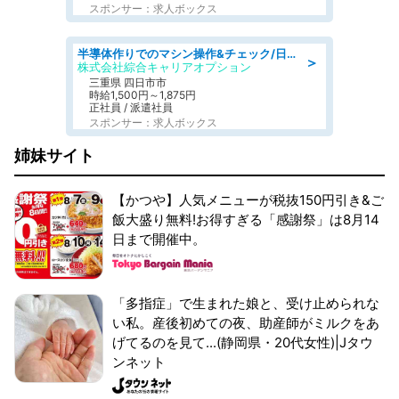
スポンサー：求人ボックス
半導体作りでのマシン操作&チェック/日払いOK
＞
株式会社綜合キャリアオプション
三重県 四日市市
時給1,500円～1,875円
正社員 / 派遣社員
スポンサー：求人ボックス
姉妹サイト
【かつや】人気メニューが税抜150円引き&ご
飯大盛り無料!お得すぎる「感謝祭」は8月14
日まで開催中。
「多指症」で生まれた娘と、受け止められな
い私。産後初めての夜、助産師がミルクをあ
げてるのを見て...(静岡県・20代女性)|Jタウ
ンネット