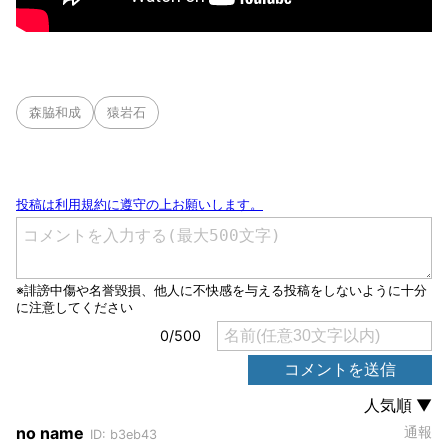
森脇和成
猿岩石