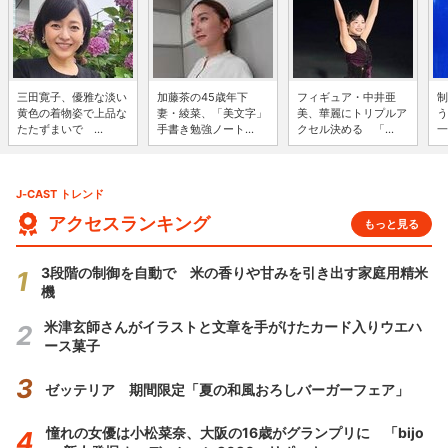
三田寛子、優雅な淡い
加藤茶の45歳年下
フィギュア・中井亜
制
黄色の着物姿で上品な
妻・綾菜、「美文字」
美、華麗にトリプルア
う
たたずまいで ...
手書き勉強ノート...
クセル決める 「...
一
J-CAST トレンド
アクセスランキング
もっと見る
3段階の制御を自動で 米の香りや甘みを引き出す家庭用精米
機
米津玄師さんがイラストと文章を手がけたカード入りウエハ
ース菓子
ゼッテリア 期間限定「夏の和風おろしバーガーフェア」
憧れの女優は小松菜奈、大阪の16歳がグランプリに 「bijo