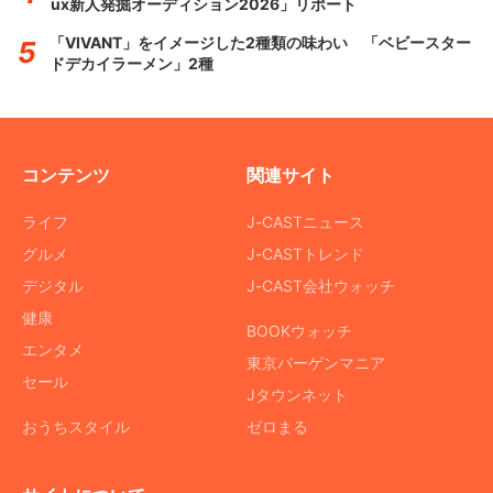
ux新人発掘オーディション2026」リポート
「VIVANT」をイメージした2種類の味わい 「ベビースター
ドデカイラーメン」2種
コンテンツ
関連サイト
ライフ
J-CASTニュース
グルメ
J-CASTトレンド
デジタル
J-CAST会社ウォッチ
健康
BOOKウォッチ
エンタメ
東京バーゲンマニア
セール
Jタウンネット
おうちスタイル
ゼロまる