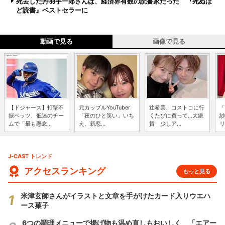
死去した丹羽宇一郎さんは、経済界有数の読書家だった 『死ぬほ
ど読書』ベストセラーに
動画で見る
画像で見る
【ドジャース】打撃不
元カップルYouTuber
辻希美、コストコに行
「
振ベッツ、低迷のチー
「夜のひと笑い」いち
くたびに買って...大絶
紗
ムで「最も懸念...
え、新恋...
賛 少しア...
リ
J-CAST トレンド
アクセスランキング
もっと見る
米津玄師さんがイラストと文章を手がけたカード入りウエハ
ース菓子
6つの調理メニューで揚げ物も温め直しもおいしく 「エアー