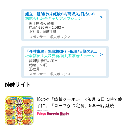
組立・組付け/未経験OK/高収入/日払いOK/交替制/20・30・40代活躍中
＞
株式会社綜合キャリアオプション
岩手県 金ケ崎町
時給1,650円～2,063円
正社員 / 派遣社員
スポンサー：求人ボックス
「介護事務」無資格OK/正職員/日勤のみ/特別養護老人ホーム
＞
社会福祉法人函要会/特別養護老人ホーム 韮山・ぶなの森
静岡県 伊豆の国市
時給1,150円
正社員
スポンサー：求人ボックス
姉妹サイト
松のや「総菜クーポン」が8月12日15時で終
了に。「ロースかつ定食」500円は継続