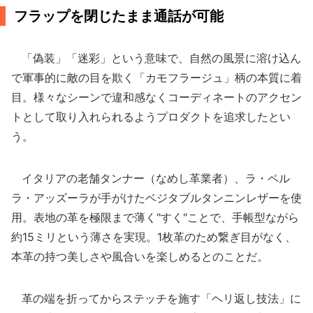
フラップを閉じたまま通話が可能
「偽装」「迷彩」という意味で、自然の風景に溶け込ん
で軍事的に敵の目を欺く「カモフラージュ」柄の本質に着
目。様々なシーンで違和感なくコーディネートのアクセン
トとして取り入れられるようプロダクトを追求したとい
う。
イタリアの老舗タンナー（なめし革業者）、ラ・ペル
ラ・アッズーラが手がけたベジタブルタンニンレザーを使
用。表地の革を極限まで薄く"すく"ことで、手帳型ながら
約15ミリという薄さを実現。1枚革のため繋ぎ目がなく、
本革の持つ美しさや風合いを楽しめるとのことだ。
革の端を折ってからステッチを施す「ヘリ返し技法」に