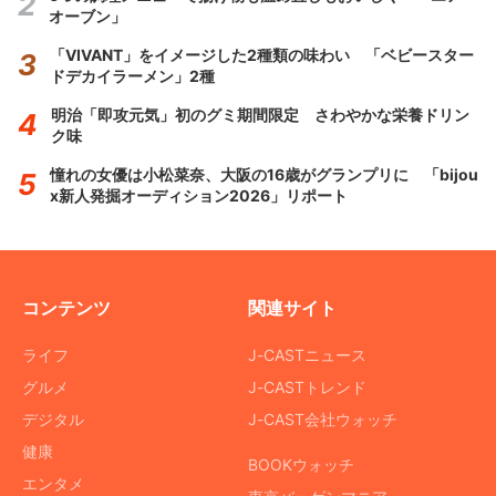
オーブン」
「VIVANT」をイメージした2種類の味わい 「ベビースター
ドデカイラーメン」2種
明治「即攻元気」初のグミ期間限定 さわやかな栄養ドリン
ク味
憧れの女優は小松菜奈、大阪の16歳がグランプリに 「bijou
x新人発掘オーディション2026」リポート
コンテンツ
関連サイト
ライフ
J-CASTニュース
グルメ
J-CASTトレンド
デジタル
J-CAST会社ウォッチ
健康
BOOKウォッチ
エンタメ