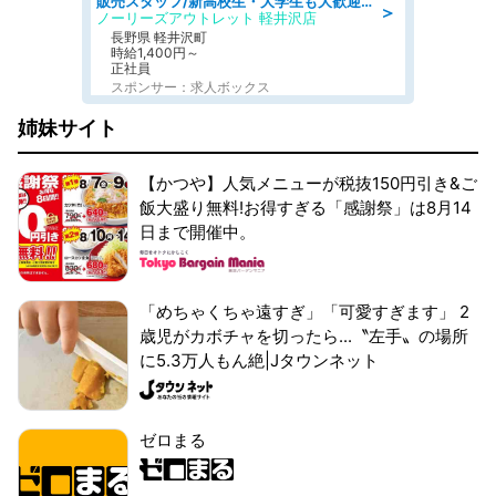
販売スタッフ/新高校生・大学生も大歓迎/週1短時間勤務もOK/髪色ネイル自由/車通勤可/個人ノルマなし
＞
ノーリーズアウトレット 軽井沢店
長野県 軽井沢町
時給1,400円～
正社員
スポンサー：求人ボックス
姉妹サイト
【かつや】人気メニューが税抜150円引き&ご
飯大盛り無料!お得すぎる「感謝祭」は8月14
日まで開催中。
「めちゃくちゃ遠すぎ」「可愛すぎます」 2
歳児がカボチャを切ったら...〝左手〟の場所
に5.3万人もん絶|Jタウンネット
ゼロまる