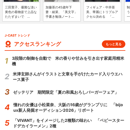
三田寛子、優雅な淡い
加藤茶の45歳年下
フィギュア・中井亜
制
黄色の着物姿で上品な
妻・綾菜、「美文字」
美、華麗にトリプルア
う
たたずまいで ...
手書き勉強ノート...
クセル決める 「...
一
J-CAST トレンド
アクセスランキング
もっと見る
3段階の制御を自動で 米の香りや甘みを引き出す家庭用精米
機
米津玄師さんがイラストと文章を手がけたカード入りウエハ
ース菓子
ゼッテリア 期間限定「夏の和風おろしバーガーフェア」
憧れの女優は小松菜奈、大阪の16歳がグランプリに 「bijo
ux新人発掘オーディション2026」リポート
「VIVANT」をイメージした2種類の味わい 「ベビースター
ドデカイラーメン」2種