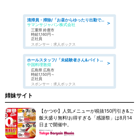
清掃員・掃除/「お昼からゆったり出勤できる」未経験者さん&ブランクがある方も大歓迎/扶養内勤務&WワークOK/三重県/鈴鹿市
＞
サマンサジャパン株式会社
三重県 鈴鹿市
時給1,160円～
正社員
スポンサー：求人ボックス
ホールスタッフ/「未経験者さん&バイトデビューも大歓迎」残業ほぼなし×1日3時間〜勤務OK!フォロー体制も充実/広島県/広島市南区
＞
中国料理敦煌
広島県 広島市
時給1,150円～
正社員
スポンサー：求人ボックス
姉妹サイト
【かつや】人気メニューが税抜150円引き&ご
飯大盛り無料!お得すぎる「感謝祭」は8月14
日まで開催中。