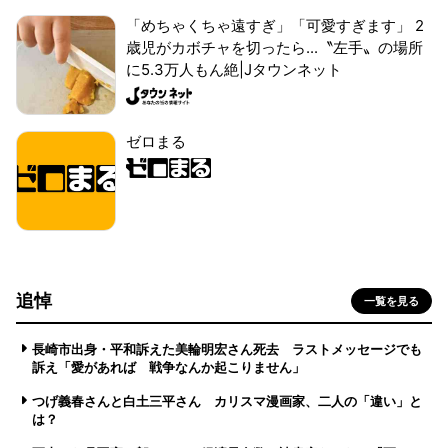
「めちゃくちゃ遠すぎ」「可愛すぎます」 2
歳児がカボチャを切ったら...〝左手〟の場所
に5.3万人もん絶|Jタウンネット
ゼロまる
追悼
一覧を見る
長崎市出身・平和訴えた美輪明宏さん死去 ラストメッセージでも
訴え「愛があれば 戦争なんか起こりません」
つげ義春さんと白土三平さん カリスマ漫画家、二人の「違い」と
は？