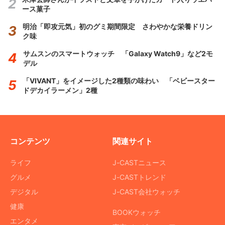
ース菓子
明治「即攻元気」初のグミ期間限定 さわやかな栄養ドリン
ク味
サムスンのスマートウォッチ 「Galaxy Watch9」など2モ
デル
「VIVANT」をイメージした2種類の味わい 「ベビースター
ドデカイラーメン」2種
コンテンツ
関連サイト
ライフ
J-CASTニュース
グルメ
J-CASTトレンド
デジタル
J-CAST会社ウォッチ
健康
BOOKウォッチ
エンタメ