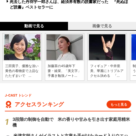
死去した丹羽宇一郎さんは、経済界有数の読書家だった 『死ぬほ
ど読書』ベストセラーに
動画で見る
画像で見る
三田寛子、優雅な淡い
加藤茶の45歳年下
フィギュア・中井亜
制
黄色の着物姿で上品な
妻・綾菜、「美文字」
美、華麗にトリプルア
う
たたずまいで ...
手書き勉強ノート...
クセル決める 「...
一
J-CAST トレンド
アクセスランキング
もっと見る
3段階の制御を自動で 米の香りや甘みを引き出す家庭用精米
機
米津玄師さんがイラストと文章を手がけたカード入りウエハ