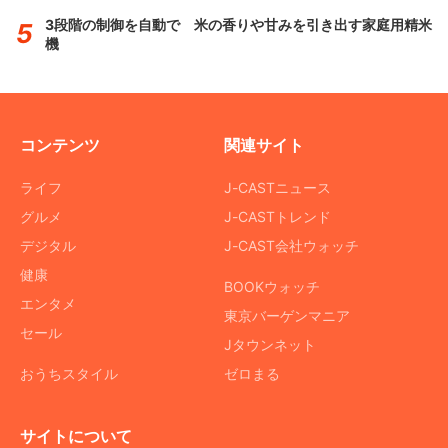
3段階の制御を自動で 米の香りや甘みを引き出す家庭用精米
機
コンテンツ
関連サイト
ライフ
J-CASTニュース
グルメ
J-CASTトレンド
デジタル
J-CAST会社ウォッチ
健康
BOOKウォッチ
エンタメ
東京バーゲンマニア
セール
Jタウンネット
おうちスタイル
ゼロまる
サイトについて