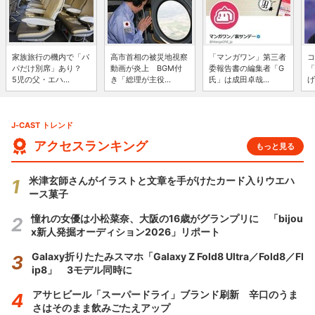
家族旅行の機内で「パ
高市首相の被災地視察
「マンガワン」第三者
コ
パだけ別席」あり？
動画が炎上 BGM付
委報告書の編集者「G
「
5児の父・エハ...
き「総理が主役...
氏」は成田卓哉...
げ
J-CAST トレンド
アクセスランキング
もっと見る
米津玄師さんがイラストと文章を手がけたカード入りウエハ
ース菓子
憧れの女優は小松菜奈、大阪の16歳がグランプリに 「bijou
x新人発掘オーディション2026」リポート
Galaxy折りたたみスマホ「Galaxy Z Fold8 Ultra／Fold8／Fl
ip8」 3モデル同時に
アサヒビール「スーパードライ」ブランド刷新 辛口のうま
さはそのまま飲みごたえアップ