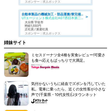
スポンサー：求人ボックス
自動車製品の機械加工・部品運搬/寮完備/日払い/工場・製造
＞
UTエージェント株式会社AGT西日本第二CU
大分県 宇佐市
時給1,550円
正社員 / 派遣社員
スポンサー：求人ボックス
姉妹サイト
ミセスドーナツ全4種を実食レビュー!可愛さ
も食べ応えもばっちりで大満足。
気付かないうちに経血でズボンを汚していた
私。電車に乗ったら、近くの女性客が小さな
声で(千葉県・10代女性)|Jタウンネット