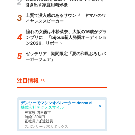
引き出す家庭用精米機
上質で没入感のあるサウンド ヤマハのワ
イヤレススピーカー
憧れの女優は小松菜奈、大阪の16歳がグラ
ンプリに 「bijoux新人発掘オーディショ
ン2026」リポート
ゼッテリア 期間限定「夏の和風おろしバ
ーガーフェア」
注目情報
PR
デンソーでマシンオペレーター denso aichi
＞
株式会社テクノスマイル
三重県 四日市市
時給1,800円
正社員 / 派遣社員
スポンサー：求人ボックス