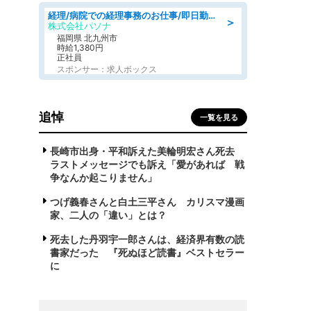
経理/病院での経理事務のお仕事/即日勤務可/車通勤可/経理/一般事務
＞
株式会社パソナ
福岡県 北九州市
時給1,380円
正社員
スポンサー：求人ボックス
追悼
一覧を見る
長崎市出身・平和訴えた美輪明宏さん死去
ラストメッセージでも訴え「愛があれば 戦
争なんか起こりません」
つげ義春さんと白土三平さん カリスマ漫画
家、二人の「違い」とは？
死去した丹羽宇一郎さんは、経済界有数の読
書家だった 『死ぬほど読書』ベストセラー
に