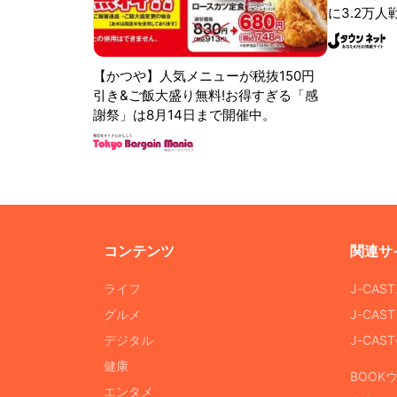
に3.2万人
【かつや】人気メニューが税抜150円
引き&ご飯大盛り無料!お得すぎる「感
謝祭」は8月14日まで開催中。
コンテンツ
関連サ
ライフ
J-CAS
グルメ
J-CAS
デジタル
J-CA
健康
BOOK
エンタメ