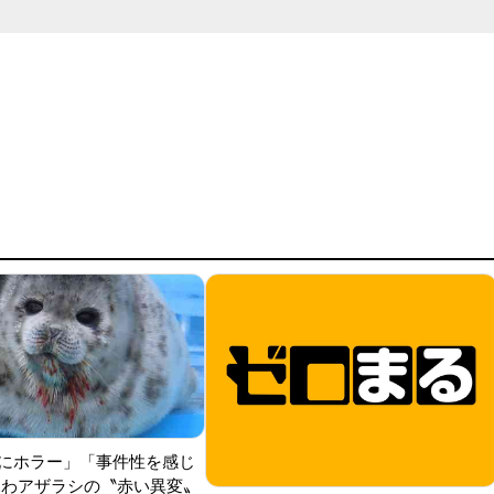
にホラー」「事件性を感じ
ふわアザラシの〝赤い異変〟