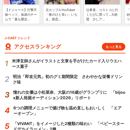
【ドジャース】打撃不
元カップルYouTuber
辻希美、コストコに行
「
振ベッツ、低迷のチー
「夜のひと笑い」いち
くたびに買って...大絶
紗
ムで「最も懸念...
え、新恋...
賛 少しア...
リ
J-CAST トレンド
アクセスランキング
もっと見る
米津玄師さんがイラストと文章を手がけたカード入りウエハ
ース菓子
明治「即攻元気」初のグミ期間限定 さわやかな栄養ドリン
ク味
憧れの女優は小松菜奈、大阪の16歳がグランプリに 「bijou
x新人発掘オーディション2026」リポート
6つの調理メニューで揚げ物も温め直しもおいしく 「エア
ーオーブン」
「VIVANT」をイメージした2種類の味わい 「ベビースター
ドデカイラーメン」2種