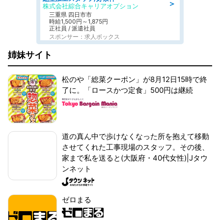
＞
株式会社綜合キャリアオプション
三重県 四日市市
時給1,500円～1,875円
正社員 / 派遣社員
スポンサー：求人ボックス
姉妹サイト
松のや「総菜クーポン」が8月12日15時で終
了に。「ロースかつ定食」500円は継続
道の真ん中で歩けなくなった所を抱えて移動
させてくれた工事現場のスタッフ。その後、
家まで私を送ると(大阪府・40代女性)|Jタウ
ンネット
ゼロまる