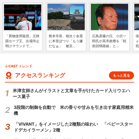
「異物使用疑惑」元韓
熊本市長、相次ぐ余震
広島原爆の日、小沢一
張
国セーブ王、出場停止
に本音ぽつり「もう嫌
郎氏が高市政権を「戦
ォ
明けマウンドで...
だなぁ」 被災...
前回帰路線」と...
気
J-CAST トレンド
アクセスランキング
もっと見る
米津玄師さんがイラストと文章を手がけたカード入りウエハ
ース菓子
3段階の制御を自動で 米の香りや甘みを引き出す家庭用精米
機
「VIVANT」をイメージした2種類の味わい 「ベビースター
ドデカイラーメン」2種