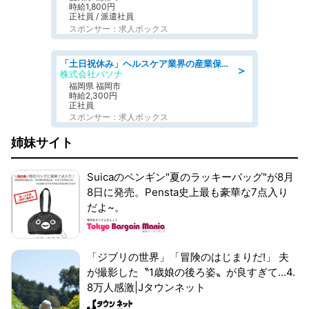
時給1,800円
正社員 / 派遣社員
スポンサー：求人ボックス
「土日祝休み」ヘルスケア業界の産業保健師/高時給/未経験OK/要資格:保健師、正看護師
＞
株式会社パソナ
福岡県 福岡市
時給2,300円
正社員
スポンサー：求人ボックス
姉妹サイト
Suicaのペンギン"夏のラッキーバッグ"が8月
8日に発売。Pensta史上最も豪華な7点入り
だよ~。
「ジブリの世界」「冒険のはじまりだ!」 夫
が撮影した〝1歳娘の後ろ姿〟が良すぎて...4.
8万人感激|Jタウンネット