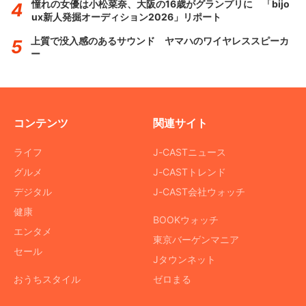
憧れの女優は小松菜奈、大阪の16歳がグランプリに 「bijo
ux新人発掘オーディション2026」リポート
上質で没入感のあるサウンド ヤマハのワイヤレススピーカ
ー
コンテンツ
関連サイト
ライフ
J-CASTニュース
グルメ
J-CASTトレンド
デジタル
J-CAST会社ウォッチ
健康
BOOKウォッチ
エンタメ
東京バーゲンマニア
セール
Jタウンネット
おうちスタイル
ゼロまる