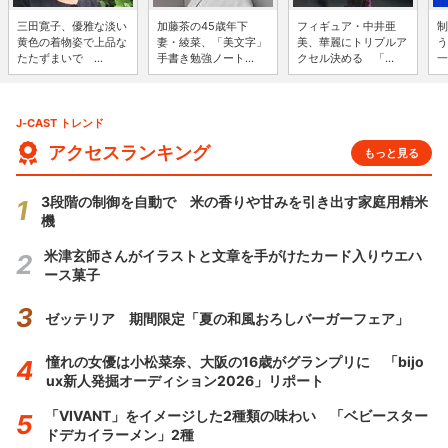
三田寛子、優雅な淡い
加藤茶の45歳年下
フィギュア・中井亜
制
黄色の着物姿で上品な
妻・綾菜、「美文字」
美、華麗にトリプルア
う
たたずまいで ...
手書き勉強ノート...
クセル決める 「...
一
J-CAST トレンド
アクセスランキング
もっと見る
3段階の制御を自動で 米の香りや甘みを引き出す家庭用精米
機
米津玄師さんがイラストと文章を手がけたカード入りウエハ
ース菓子
ゼッテリア 期間限定「夏の和風おろしバーガーフェア」
憧れの女優は小松菜奈、大阪の16歳がグランプリに 「bijo
ux新人発掘オーディション2026」リポート
「VIVANT」をイメージした2種類の味わい 「ベビースター
ドデカイラーメン」2種