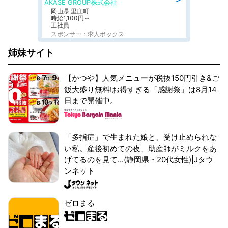
AKASE GROUP株式会社
岡山県 里庄町
時給1,100円～
正社員
スポンサー：求人ボックス
姉妹サイト
【かつや】人気メニューが税抜150円引き&ご
飯大盛り無料!お得すぎる「感謝祭」は8月14
日まで開催中。
「多指症」で生まれた娘と、受け止められな
い私。産後初めての夜、助産師がミルクをあ
げてるのを見て...(静岡県・20代女性)|Jタウ
ンネット
ゼロまる