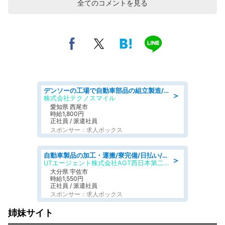
全てのコメントを見る
デンソーの工場で自動車部品の組立製造/denso aichi
＞
株式会社テクノスマイル
愛知県 西尾市
時給1,800円
正社員 / 派遣社員
スポンサー：求人ボックス
自動車製品の加工・運搬/寮完備/日払い/工場・製造
＞
UTエージェント株式会社AGT西日本第二CU
大分県 宇佐市
時給1,550円
正社員 / 派遣社員
スポンサー：求人ボックス
姉妹サイト