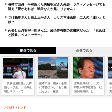
長崎市出身・平和訴えた美輪明宏さん死去 ラストメッセージでも
訴え「愛があれば 戦争なんか起こりません」
つげ義春さんと白土三平さん カリスマ漫画家、二人の「違い」と
は？
死去した丹羽宇一郎さんは、経済界有数の読書家だった 『死ぬほ
ど読書』ベストセラーに
動画で見る
画像で見る
「異物使用疑惑」元韓
熊本市長、相次ぐ余震
広島原爆の日、小沢一
張
国セーブ王、出場停止
に本音ぽつり「もう嫌
郎氏が高市政権を「戦
ォ
明けマウンドで...
だなぁ」 被災...
前回帰路線」と...
気
J-CAST トレンド