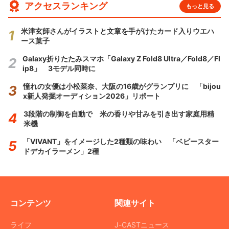
アクセスランキング
もっと見る
米津玄師さんがイラストと文章を手がけたカード入りウエハ
ース菓子
Galaxy折りたたみスマホ「Galaxy Z Fold8 Ultra／Fold8／Fl
ip8」 3モデル同時に
憧れの女優は小松菜奈、大阪の16歳がグランプリに 「bijou
x新人発掘オーディション2026」リポート
3段階の制御を自動で 米の香りや甘みを引き出す家庭用精
米機
「VIVANT」をイメージした2種類の味わい 「ベビースター
ドデカイラーメン」2種
コンテンツ
関連サイト
ライフ
J-CASTニュース