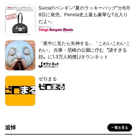
Suicaのペンギン"夏のラッキーバッグ"が8月
8日に発売。Pensta史上最も豪華な7点入り
だよ~。
「夜中に見たら失神する」「こわいこわいこ
わい」 兵庫・尼崎の公園に佇む〝謎すぎる
顔〟に1.3万人戦慄|Jタウンネット
ゼロまる
追悼
一覧を見る