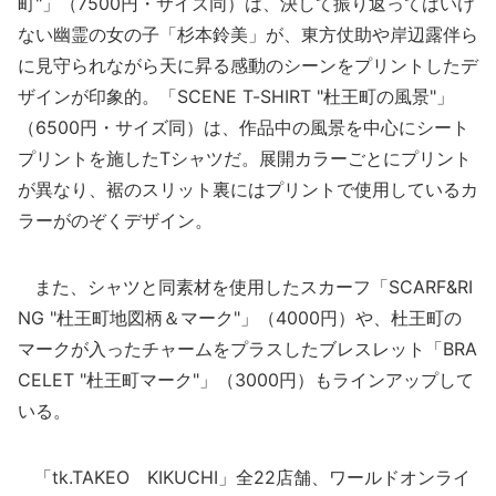
町"」（7500円・サイズ同）は、決して振り返ってはいけ
ない幽霊の女の子「杉本鈴美」が、東方仗助や岸辺露伴ら
に見守られながら天に昇る感動のシーンをプリントしたデ
ザインが印象的。「SCENE T-SHIRT "杜王町の風景"」
（6500円・サイズ同）は、作品中の風景を中心にシート
プリントを施したTシャツだ。展開カラーごとにプリント
が異なり、裾のスリット裏にはプリントで使用しているカ
ラーがのぞくデザイン。
また、シャツと同素材を使用したスカーフ「SCARF&RI
NG "杜王町地図柄＆マーク"」（4000円）や、杜王町の
マークが入ったチャームをプラスしたブレスレット「BRA
CELET "杜王町マーク"」（3000円）もラインアップして
いる。
「tk.TAKEO KIKUCHI」全22店舗、ワールドオンライ