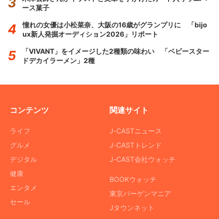
ース菓子
憧れの女優は小松菜奈、大阪の16歳がグランプリに 「bijo
ux新人発掘オーディション2026」リポート
「VIVANT」をイメージした2種類の味わい 「ベビースター
ドデカイラーメン」2種
コンテンツ
関連サイト
ライフ
J-CASTニュース
グルメ
J-CASTトレンド
デジタル
J-CAST会社ウォッチ
健康
BOOKウォッチ
エンタメ
東京バーゲンマニア
セール
Jタウンネット