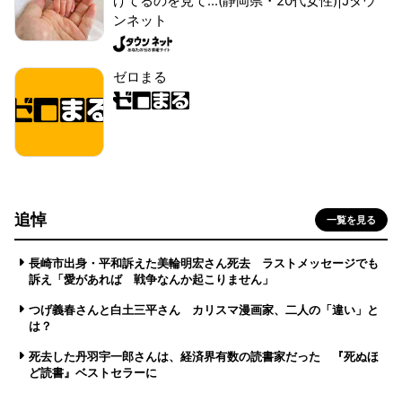
げてるのを見て...(静岡県・20代女性)|Jタウ
ンネット
ゼロまる
追悼
一覧を見る
長崎市出身・平和訴えた美輪明宏さん死去 ラストメッセージでも
訴え「愛があれば 戦争なんか起こりません」
つげ義春さんと白土三平さん カリスマ漫画家、二人の「違い」と
は？
死去した丹羽宇一郎さんは、経済界有数の読書家だった 『死ぬほ
ど読書』ベストセラーに