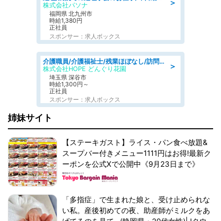
＞
株式会社パソナ
福岡県 北九州市
時給1,380円
正社員
スポンサー：求人ボックス
介護職員/介護福祉士/残業ほぼなし/訪問介護の介護士
＞
株式会社HOPE どんぐり花園
埼玉県 深谷市
時給1,300円～
正社員
スポンサー：求人ボックス
姉妹サイト
【ステーキガスト】ライス・パン食べ放題&
スープバー付きメニュー1111円はお得!最新ク
ーポンを公式Xで公開中《9月23日まで》
「多指症」で生まれた娘と、受け止められな
い私。産後初めての夜、助産師がミルクをあ