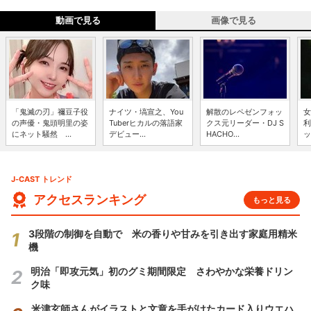
動画で見る
画像で見る
「鬼滅の刃」禰豆子役
ナイツ・塙宣之、You
解散のレペゼンフォッ
女
の声優・鬼頭明里の姿
Tuberヒカルの落語家
クス元リーダー・DJ S
利
にネット騒然 ...
デビュー...
HACHO...
ッ
J-CAST トレンド
アクセスランキング
もっと見る
3段階の制御を自動で 米の香りや甘みを引き出す家庭用精米
機
明治「即攻元気」初のグミ期間限定 さわやかな栄養ドリン
ク味
米津玄師さんがイラストと文章を手がけたカード入りウエハ