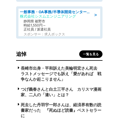
一般事務・OA事務/半導体開発センター内で事務&軽作業スタッフ、募集
＞
株式会社シスムエンジニアリング
静岡県 裾野市
時給1,550円～
正社員 / 派遣社員
スポンサー：求人ボックス
追悼
一覧を見る
長崎市出身・平和訴えた美輪明宏さん死去
ラストメッセージでも訴え「愛があれば 戦
争なんか起こりません」
つげ義春さんと白土三平さん カリスマ漫画
家、二人の「違い」とは？
死去した丹羽宇一郎さんは、経済界有数の読
書家だった 『死ぬほど読書』ベストセラー
に