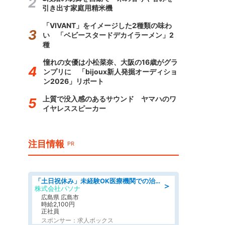
引き出す家庭用精米機
「VIVANT」をイメージした2種類の味わ
い 「ベビースタードデカイラーメン」2
種
憧れの女優は小松菜奈、大阪の16歳がグラ
ンプリに 「bijoux新人発掘オーディショ
ン2026」リポート
上質で没入感のあるサウンド ヤマハのワ
イヤレススピーカー
注目情報
PR
「土日祝休み」未経験OK医療機関での治験コーディネーターのお仕事
＞
株式会社パソナ
広島県 広島市
時給2,100円
正社員
スポンサー：求人ボックス