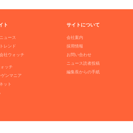
イト
サイトについて
Tニュース
会社案内
Tトレンド
採用情報
ST会社ウォッチ
お問い合わせ
ニュース読者投稿
ウォッチ
編集長からの手紙
ーゲンマニア
ネット
る