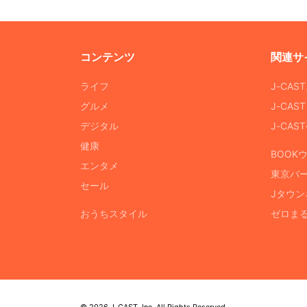
コンテンツ
関連サ
ライフ
J-CAS
グルメ
J-CAS
デジタル
J-CA
健康
BOOK
エンタメ
東京バ
セール
Jタウン
おうちスタイル
ゼロま