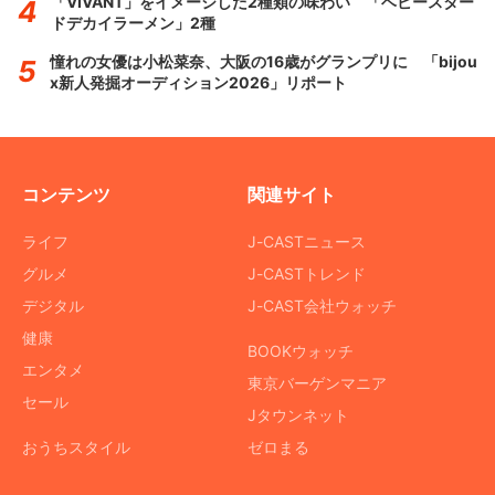
「VIVANT」をイメージした2種類の味わい 「ベビースター
ドデカイラーメン」2種
憧れの女優は小松菜奈、大阪の16歳がグランプリに 「bijou
x新人発掘オーディション2026」リポート
コンテンツ
関連サイト
ライフ
J-CASTニュース
グルメ
J-CASTトレンド
デジタル
J-CAST会社ウォッチ
健康
BOOKウォッチ
エンタメ
東京バーゲンマニア
セール
Jタウンネット
おうちスタイル
ゼロまる