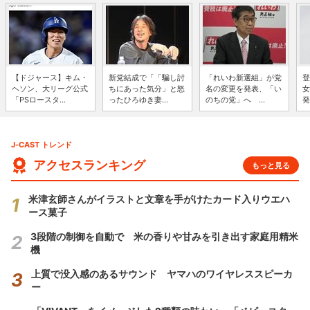
【ドジャース】キム・
新党結成で「「騙し討
「れいわ新選組」が党
登
ヘソン、大リーグ公式
ちにあった気分」と怒
名の変更を発表、「い
女
「PSロースタ...
ったひろゆき妻...
のちの党」へ ...
発
J-CAST トレンド
アクセスランキング
もっと見る
米津玄師さんがイラストと文章を手がけたカード入りウエハ
ース菓子
3段階の制御を自動で 米の香りや甘みを引き出す家庭用精米
機
上質で没入感のあるサウンド ヤマハのワイヤレススピーカ
ー