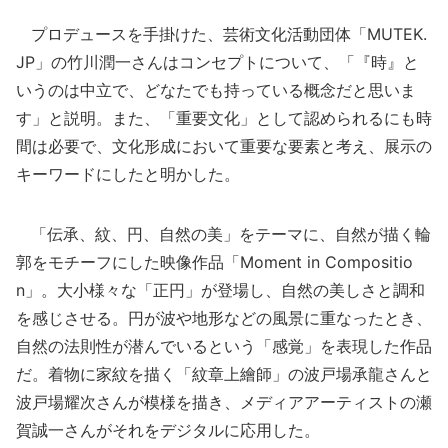
プロデュースを手掛けた、芸術文化活動団体「MUTEK.
JP」の竹川潤一さんはコンセプトについて、「『時』と
いうのは中立で、どなたでも持っている概念だと思いま
す」と説明。また、「重要文化」として認められるにも時
間は必要で、文化形成において重要な要素と考え、展示の
キーワードにしたと明かした。
「伝承、紋、円、自然の美」をテーマに、自然が描く輪
郭をモチーフにした映像作品「Moment in Compositio
n」。大小様々な「正円」が登場し、自然の美しさと調和
を感じさせる。円が波や地形などの風景に重なったとき、
自然の法則性が潜んでいるという「感覚」を表現した作品
だ。着物に家紋を描く「紋章上繪師」の波戸場承龍さんと
波戸場耀次さんが模様を描き、メディアアーティストの瀬
賀誠一さんがそれをデジタルに応用した。