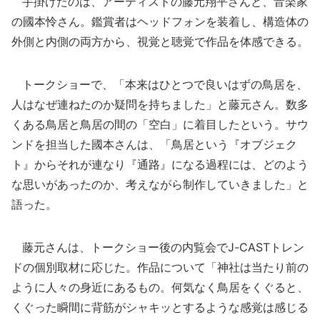
手掛けたのは、アーティストの藤元翔平さんと、音楽家
の國本怜さん。鑑賞者はヘッドフォンを装着し、構造体の
外側と内側の両方から、視覚と聴覚で作品を体感できる。
トークショーで、「本来はひとつで良いはずの鳥居を、
人はなぜ連ねたのか疑問を持ちました」と藤元さん。数多
くある鳥居と鳥居の間の「空白」に着目したという。サウ
ンドを担当した國本さんは、「鳥居という『オブジェク
ト』からそれが連なり『通路』になる過程には、どのよう
な思いがあったのか、考えながら制作していきました」と
語った。
藤元さんは、トークショー後の内覧会でJ-CASTトレン
ドの個別取材に応じた。作品について「神社は当たり前の
ように人々の身近にあるもの。何気なく鳥居をくぐると、
くぐった瞬間に背筋がシャキッとするような感覚は感じる