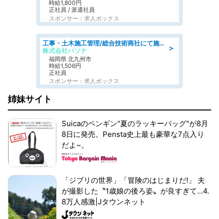
時給1,800円
正社員 / 派遣社員
スポンサー：求人ボックス
工事・土木施工管理/総合技術商社にて施工管理のお仕事/即日勤務可/車通勤可/工事・土木施工管理/生産・品質管理
＞
株式会社パソナ
福岡県 北九州市
時給1,506円
正社員
スポンサー：求人ボックス
姉妹サイト
Suicaのペンギン"夏のラッキーバッグ"が8月
8日に発売。Pensta史上最も豪華な7点入り
だよ~。
「ジブリの世界」「冒険のはじまりだ!」 夫
が撮影した〝1歳娘の後ろ姿〟が良すぎて...4.
8万人感激|Jタウンネット