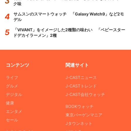
ク味
サムスンのスマートウォッチ 「Galaxy Watch9」など2モ
デル
「VIVANT」をイメージした2種類の味わい 「ベビースター
ドデカイラーメン」2種
コンテンツ
関連サイト
ライフ
J-CASTニュース
グルメ
J-CASTトレンド
デジタル
J-CAST会社ウォッチ
健康
BOOKウォッチ
エンタメ
東京バーゲンマニア
セール
Jタウンネット