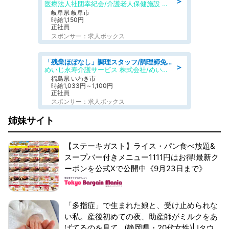
＞
医療法人社団幸紀会/介護老人保健施設 グリーンビラ安江
岐阜県 岐阜市
時給1,150円
正社員
スポンサー：求人ボックス
「残業ほぼなし」調理スタッフ/調理師免許必須/正職員/日勤のみ/住宅型有料老人ホーム
＞
めいじ永寿介護サービス 株式会社/めいじ永寿介護サービスセンター
福島県 いわき市
時給1,033円～1,100円
正社員
スポンサー：求人ボックス
姉妹サイト
【ステーキガスト】ライス・パン食べ放題&
スープバー付きメニュー1111円はお得!最新ク
ーポンを公式Xで公開中《9月23日まで》
「多指症」で生まれた娘と、受け止められな
い私。産後初めての夜、助産師がミルクをあ
げてるのを見て...(静岡県・20代女性)|Jタウ