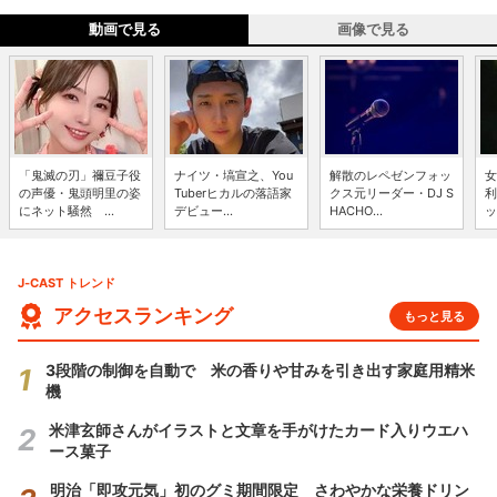
動画で見る
画像で見る
「鬼滅の刃」禰豆子役
ナイツ・塙宣之、You
解散のレペゼンフォッ
女
の声優・鬼頭明里の姿
Tuberヒカルの落語家
クス元リーダー・DJ S
利
にネット騒然 ...
デビュー...
HACHO...
ッ
J-CAST トレンド
アクセスランキング
もっと見る
3段階の制御を自動で 米の香りや甘みを引き出す家庭用精米
機
米津玄師さんがイラストと文章を手がけたカード入りウエハ
ース菓子
明治「即攻元気」初のグミ期間限定 さわやかな栄養ドリン