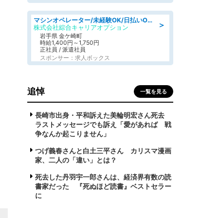
マシンオペレーター/未経験OK/日払いOK/寮完備/交替制/20・30・40代活躍中
＞
株式会社綜合キャリアオプション
岩手県 金ケ崎町
時給1,400円～1,750円
正社員 / 派遣社員
スポンサー：求人ボックス
追悼
一覧を見る
長崎市出身・平和訴えた美輪明宏さん死去
ラストメッセージでも訴え「愛があれば 戦
争なんか起こりません」
つげ義春さんと白土三平さん カリスマ漫画
家、二人の「違い」とは？
死去した丹羽宇一郎さんは、経済界有数の読
書家だった 『死ぬほど読書』ベストセラー
に