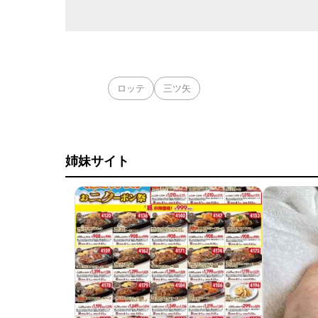
ロッテ
三ツ矢
姉妹サイト