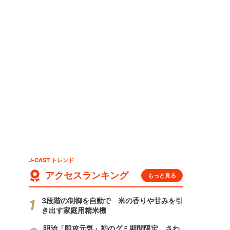
J-CAST トレンド
アクセスランキング
もっと見る
3段階の制御を自動で 米の香りや甘みを引
き出す家庭用精米機
明治「即攻元気」初のグミ期間限定 さわ