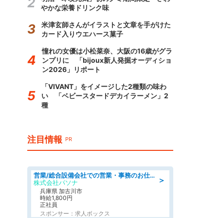
やかな栄養ドリンク味
米津玄師さんがイラストと文章を手がけた
カード入りウエハース菓子
憧れの女優は小松菜奈、大阪の16歳がグラ
ンプリに 「bijoux新人発掘オーディショ
ン2026」リポート
「VIVANT」をイメージした2種類の味わ
い 「ベビースタードデカイラーメン」2
種
注目情報
PR
営業/総合設備会社での営業・事務のお仕事/即日勤務可/車通勤可/営業/営業事務
＞
株式会社パソナ
兵庫県 加古川市
時給1,800円
正社員
スポンサー：求人ボックス