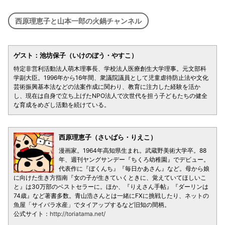
西原理恵子と山本一郎の火鍋チャンネル
ゲスト：池坊保子（いけのぼう・やすこ）
特定非営利活動法人萌木理事長、学校法人医療創生大学理事。元文部科
学副大臣。1996年から16年間、衆議院議員として児童虐待防止法や文化
芸術振興基本法などの法案作成に関わり、教育に注力した経験を活か
し、現在は自身で立ち上げたNPO法人で次世代を担う子どもたちの健全
な育成をめざし活動を続けている。
西原理恵子（さいばら・りえこ）
漫画家。1964年高知県生まれ。武蔵野美術大学卒。88
年、週刊ヤングサンデー『ちくろ幼稚園』でデビュー。
代表作に『ぼくんち』『毎日かあさん』など。母から娘
に向けた生き方指南『女の子が生きていくときに、覚えていてほしいこ
と』は30万部のベストセラーに。ほか、『りえさん手帖』『ダーリンは
74歳』など著書多数。青山浩さんとは一緒にFXに挑戦したり、ネットの
魚屋「サイバラ水産」でタイアップするなど旧知の間柄。
公式サイト：
http://toriatama.net/