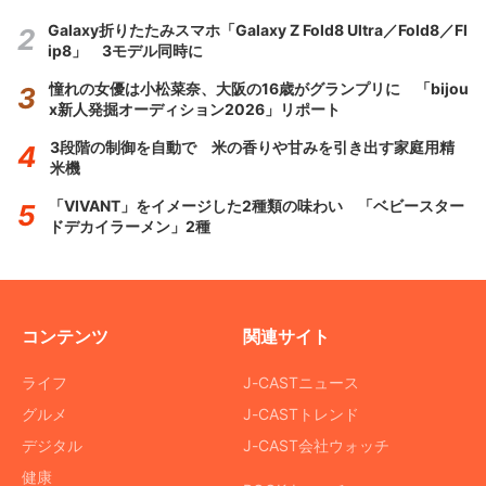
Galaxy折りたたみスマホ「Galaxy Z Fold8 Ultra／Fold8／Fl
ip8」 3モデル同時に
憧れの女優は小松菜奈、大阪の16歳がグランプリに 「bijou
x新人発掘オーディション2026」リポート
3段階の制御を自動で 米の香りや甘みを引き出す家庭用精
米機
「VIVANT」をイメージした2種類の味わい 「ベビースター
ドデカイラーメン」2種
コンテンツ
関連サイト
ライフ
J-CASTニュース
グルメ
J-CASTトレンド
デジタル
J-CAST会社ウォッチ
健康