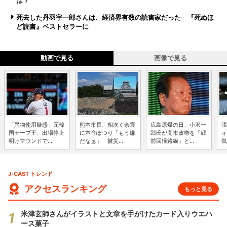
は？
死去した丹羽宇一郎さんは、経済界有数の読書家だった 『死ぬほ
ど読書』ベストセラーに
動画で見る
画像で見る
「異物使用疑惑」元韓
熊本市長、相次ぐ余震
広島原爆の日、小沢一
張
国セーブ王、出場停止
に本音ぽつり「もう嫌
郎氏が高市政権を「戦
ォ
明けマウンドで...
だなぁ」 被災...
前回帰路線」と...
気
J-CAST トレンド
アクセスランキング
もっと見る
米津玄師さんがイラストと文章を手がけたカード入りウエハ
ース菓子