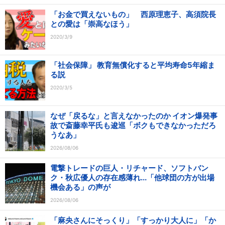
「お金で買えないもの」 西原理恵子、高須院長
との愛は「崇高なほう」
2020/3/9
「社会保障」 教育無償化すると平均寿命5年縮ま
る説
2020/3/5
なぜ「戻るな」と言えなかったのか イオン爆発事
故で斎藤幸平氏も逡巡「ボクもできなかっただろ
うなあ」
2026/08/06
電撃トレードの巨人・リチャード、ソフトバン
ク・秋広優人の存在感薄れ...「他球団の方が出場
機会ある」の声が
2026/08/06
「麻央さんにそっくり」「すっかり大人に」「か