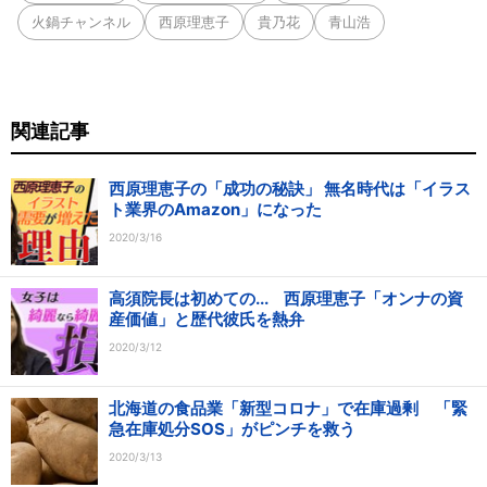
火鍋チャンネル
西原理恵子
貴乃花
青山浩
関連記事
西原理恵子の「成功の秘訣」 無名時代は「イラス
ト業界のAmazon」になった
2020/3/16
高須院長は初めての... 西原理恵子「オンナの資
産価値」と歴代彼氏を熱弁
2020/3/12
北海道の食品業「新型コロナ」で在庫過剰 「緊
急在庫処分SOS」がピンチを救う
2020/3/13