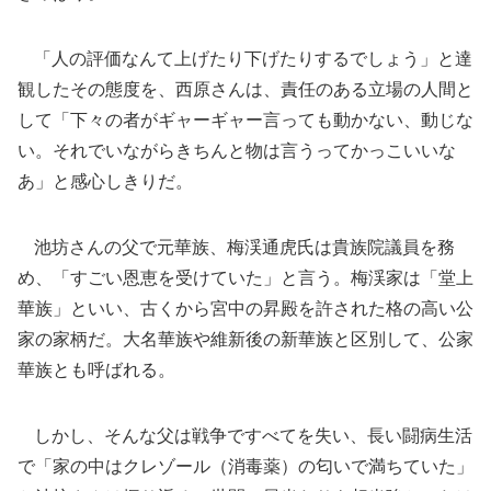
「人の評価なんて上げたり下げたりするでしょう」と達
観したその態度を、西原さんは、責任のある立場の人間と
して「下々の者がギャーギャー言っても動かない、動じな
い。それでいながらきちんと物は言うってかっこいいな
あ」と感心しきりだ。
池坊さんの父で元華族、梅渓通虎氏は貴族院議員を務
め、「すごい恩恵を受けていた」と言う。梅渓家は「堂上
華族」といい、古くから宮中の昇殿を許された格の高い公
家の家柄だ。大名華族や維新後の新華族と区別して、公家
華族とも呼ばれる。
しかし、そんな父は戦争ですべてを失い、長い闘病生活
で「家の中はクレゾール（消毒薬）の匂いで満ちていた」