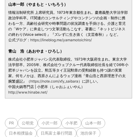
山本一郎（やまもと・いちろう）
情報法制研究所 上席研究員。1973年東京都生まれ。慶應義塾大学法学部
政治学科卒。IT関連のコンサルティングやコンテンツの企画・制作に携
わる一方、高齢社会研究や時事問題の状況調査を手掛ける。介護と育児
の「Wケア」に奔走しつつ文筆活動もこなす。著書に『ネットビジネス
の終わり(Voice select) 』『ズレずに生き抜く（文芸春秋）』など。
公式ブログ：
https://lineblog.me/yamamotoichiro/
青山 浩（あおやま・ひろし）
株式会社小肥羊ジャパン元代表取締役。1973年大阪府生まれ。東京大学
法学部卒。2005年、株式会社ウェブクルー代表取締役社長を経て06年小
肥羊ジャパンを設立。勲五等タイ王冠勲章の受勲経験も持つ謎の実業
家。何モノかは、西原さんによるウェブ漫画『青山浩と西原理恵子の太
腕繁盛記』（
https://note.com/xfy_saibara
）に詳しい。
中国火鍋専門店 | 小肥羊（しゃおふぇいやん）
http://www.hinabe.net/
PR
公明党
小沢一郎
小羊肥
山本一郎
日本相撲協会
日馬富士暴行問題
池坊保子