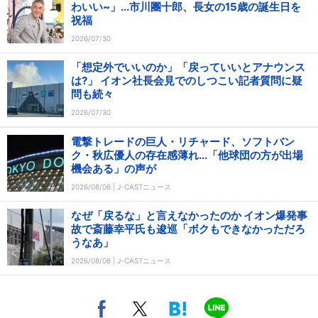
わいい~」...市川團十郎、長女の15歳の誕生日を
祝福
2026/07/30
「想定外でいいのか」「戻っていいとアナウンス
は?」 イオン社長会見でのしつこい記者質問に疑
問も続々
2026/07/30
電撃トレードの巨人・リチャード、ソフトバン
ク・秋広優人の存在感薄れ...「他球団の方が出場
機会ある」の声が
2026/08/06 | J-CASTニュース
なぜ「戻るな」と言えなかったのか イオン爆発事
故で斎藤幸平氏も逡巡「ボクもできなかっただろ
うなあ」
2026/08/06 | J-CASTニュース