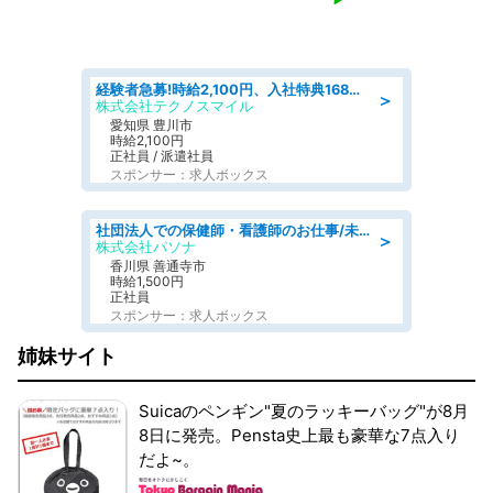
経験者急募!時給2,100円、入社特典168万円の自動車製造業務/トヨタ自動車/tutumi
＞
株式会社テクノスマイル
愛知県 豊川市
時給2,100円
正社員 / 派遣社員
スポンサー：求人ボックス
社団法人での保健師・看護師のお仕事/未経験OK/要資格:普通免許、保健師、正看護師
＞
株式会社パソナ
香川県 善通寺市
時給1,500円
正社員
スポンサー：求人ボックス
姉妹サイト
Suicaのペンギン"夏のラッキーバッグ"が8月
8日に発売。Pensta史上最も豪華な7点入り
だよ~。