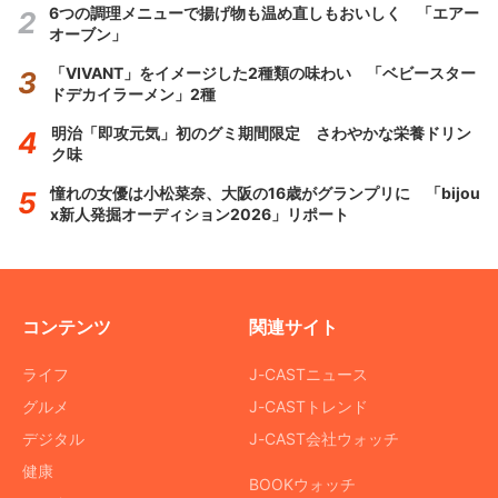
6つの調理メニューで揚げ物も温め直しもおいしく 「エアー
オーブン」
「VIVANT」をイメージした2種類の味わい 「ベビースター
ドデカイラーメン」2種
明治「即攻元気」初のグミ期間限定 さわやかな栄養ドリン
ク味
憧れの女優は小松菜奈、大阪の16歳がグランプリに 「bijou
x新人発掘オーディション2026」リポート
コンテンツ
関連サイト
ライフ
J-CASTニュース
グルメ
J-CASTトレンド
デジタル
J-CAST会社ウォッチ
健康
BOOKウォッチ