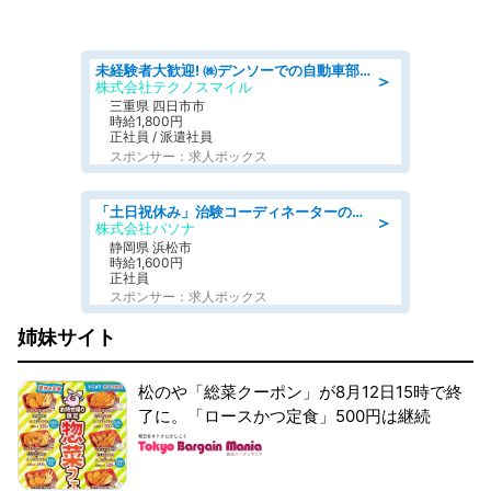
未経験者大歓迎! ㈱デンソーでの自動車部品の組立作業 denso aichi
＞
株式会社テクノスマイル
三重県 四日市市
時給1,800円
正社員 / 派遣社員
スポンサー：求人ボックス
「土日祝休み」治験コーディネーターのお仕事/未経験OK
＞
株式会社パソナ
静岡県 浜松市
時給1,600円
正社員
スポンサー：求人ボックス
姉妹サイト
松のや「総菜クーポン」が8月12日15時で終
了に。「ロースかつ定食」500円は継続