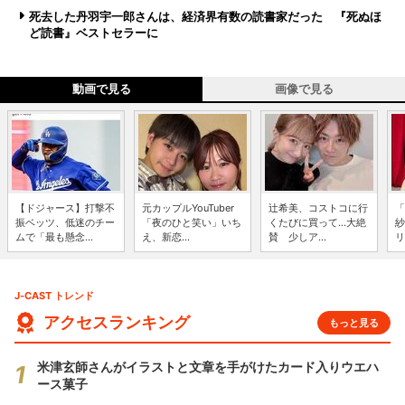
死去した丹羽宇一郎さんは、経済界有数の読書家だった 『死ぬほ
ど読書』ベストセラーに
動画で見る
画像で見る
【ドジャース】打撃不
元カップルYouTuber
辻希美、コストコに行
「
振ベッツ、低迷のチー
「夜のひと笑い」いち
くたびに買って...大絶
紗
ムで「最も懸念...
え、新恋...
賛 少しア...
リ
J-CAST トレンド
アクセスランキング
もっと見る
米津玄師さんがイラストと文章を手がけたカード入りウエハ
ース菓子