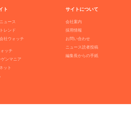
イト
サイトについて
Tニュース
会社案内
Tトレンド
採用情報
ST会社ウォッチ
お問い合わせ
ニュース読者投稿
ウォッチ
編集長からの手紙
ーゲンマニア
ネット
る