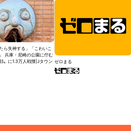
たら失神する」「こわいこ
」 兵庫・尼崎の公園に佇む
〟に1.3万人戦慄|Jタウン
ゼロまる