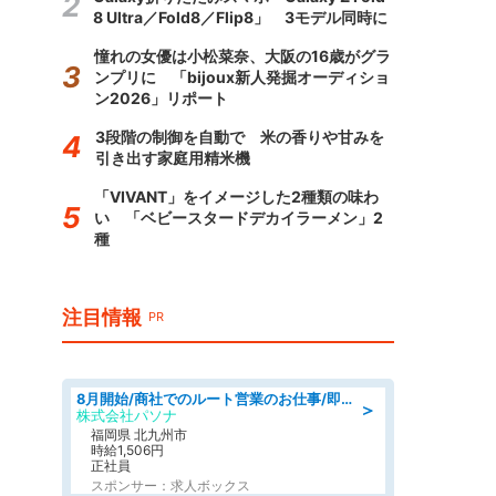
8 Ultra／Fold8／Flip8」 3モデル同時に
憧れの女優は小松菜奈、大阪の16歳がグラ
ンプリに 「bijoux新人発掘オーディショ
ン2026」リポート
3段階の制御を自動で 米の香りや甘みを
引き出す家庭用精米機
「VIVANT」をイメージした2種類の味わ
い 「ベビースタードデカイラーメン」2
種
注目情報
PR
8月開始/商社でのルート営業のお仕事/即日勤務可/車通勤可/営業
＞
株式会社パソナ
福岡県 北九州市
時給1,506円
正社員
スポンサー：求人ボックス