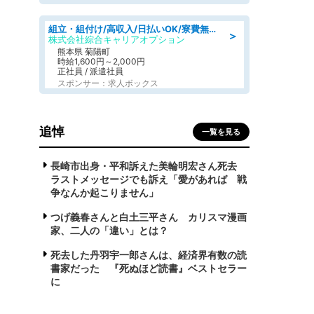
組立・組付け/高収入/日払いOK/寮費無料/交替制/20・30・40代活躍中
＞
株式会社綜合キャリアオプション
熊本県 菊陽町
時給1,600円～2,000円
正社員 / 派遣社員
スポンサー：求人ボックス
追悼
一覧を見る
長崎市出身・平和訴えた美輪明宏さん死去
ラストメッセージでも訴え「愛があれば 戦
争なんか起こりません」
つげ義春さんと白土三平さん カリスマ漫画
家、二人の「違い」とは？
死去した丹羽宇一郎さんは、経済界有数の読
書家だった 『死ぬほど読書』ベストセラー
に