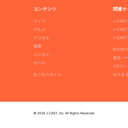
コンテンツ
関連サ
ライフ
J-CAS
グルメ
J-CAS
デジタル
J-CA
健康
BOOK
エンタメ
東京バ
セール
Jタウン
おうちスタイル
ゼロま
© 2026 J-CAST, Inc. All Rights Reserved.