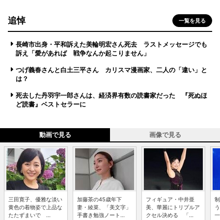
追悼
一覧を見る
長崎市出身・平和訴えた美輪明宏さん死去 ラストメッセージでも
訴え「愛があれば 戦争なんか起こりません」
つげ義春さんと白土三平さん カリスマ漫画家、二人の「違い」と
は？
死去した丹羽宇一郎さんは、経済界有数の読書家だった 『死ぬほ
ど読書』ベストセラーに
動画で見る
画像で見る
三田寛子、優雅な淡い
加藤茶の45歳年下
フィギュア・中井亜
制
黄色の着物姿で上品な
妻・綾菜、「美文字」
美、華麗にトリプルア
う
たたずまいで ...
手書き勉強ノート...
クセル決める 「...
一