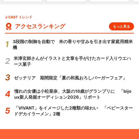
J-CAST トレンド
アクセスランキング
もっと見る
3段階の制御を自動で 米の香りや甘みを引き出す家庭用精米
機
米津玄師さんがイラストと文章を手がけたカード入りウエハ
ース菓子
ゼッテリア 期間限定「夏の和風おろしバーガーフェア」
憧れの女優は小松菜奈、大阪の16歳がグランプリに 「bijo
ux新人発掘オーディション2026」リポート
「VIVANT」をイメージした2種類の味わい 「ベビースター
ドデカイラーメン」2種