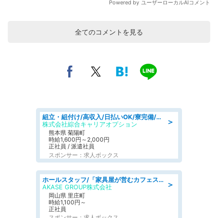
全てのコメントを見る
組立・組付け/高収入/日払いOK/寮完備/交替制/20・30・40代活躍中
＞
株式会社綜合キャリアオプション
熊本県 菊陽町
時給1,600円～2,000円
正社員 / 派遣社員
スポンサー：求人ボックス
ホールスタッフ/「家具屋が営むカフェスタッフ!」週2日～OK!嬉しいまかない付き/岡山県/浅口郡里庄町
＞
AKASE GROUP株式会社
岡山県 里庄町
時給1,100円～
正社員
スポンサー：求人ボックス