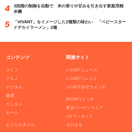
3段階の制御を自動で 米の香りや甘みを引き出す家庭用精
米機
「VIVANT」をイメージした2種類の味わい 「ベビースター
ドデカイラーメン」2種
コンテンツ
関連サイト
ライフ
J-CASTニュース
グルメ
J-CASTトレンド
デジタル
J-CAST会社ウォッチ
健康
BOOKウォッチ
エンタメ
東京バーゲンマニア
セール
Jタウンネット
おうちスタイル
ゼロまる