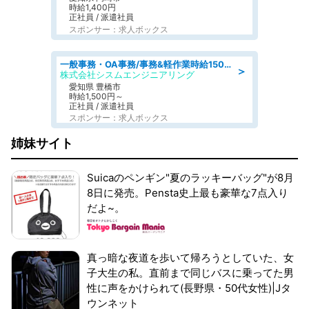
時給1,400円
正社員 / 派遣社員
スポンサー：求人ボックス
一般事務・OA事務/事務&軽作業時給1500円土日祝休み各種社保完備
＞
株式会社シスムエンジニアリング
愛知県 豊橋市
時給1,500円～
正社員 / 派遣社員
スポンサー：求人ボックス
姉妹サイト
Suicaのペンギン"夏のラッキーバッグ"が8月
8日に発売。Pensta史上最も豪華な7点入り
だよ~。
真っ暗な夜道を歩いて帰ろうとしていた、女
子大生の私。直前まで同じバスに乗ってた男
性に声をかけられて(長野県・50代女性)|Jタ
ウンネット