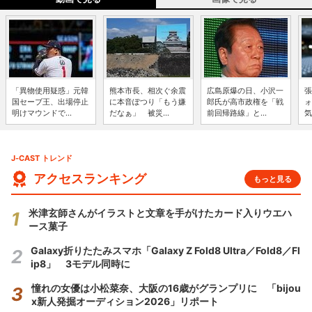
「異物使用疑惑」元韓
熊本市長、相次ぐ余震
広島原爆の日、小沢一
張
国セーブ王、出場停止
に本音ぽつり「もう嫌
郎氏が高市政権を「戦
ォ
明けマウンドで...
だなぁ」 被災...
前回帰路線」と...
気
J-CAST トレンド
アクセスランキング
もっと見る
米津玄師さんがイラストと文章を手がけたカード入りウエハ
ース菓子
Galaxy折りたたみスマホ「Galaxy Z Fold8 Ultra／Fold8／Fl
ip8」 3モデル同時に
憧れの女優は小松菜奈、大阪の16歳がグランプリに 「bijou
x新人発掘オーディション2026」リポート