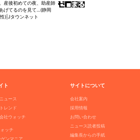
。産後初めての夜、助産師
げてるのを見て...(静岡
性)|Jタウンネット
イト
サイトについて
Tニュース
会社案内
Tトレンド
採用情報
ST会社ウォッチ
お問い合わせ
ニュース読者投稿
ウォッチ
編集長からの手紙
ーゲンマニア