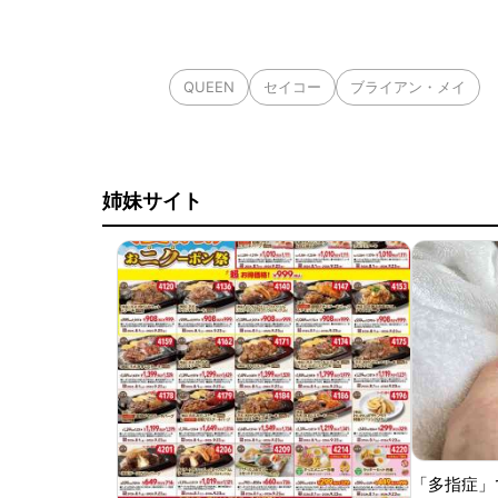
QUEEN
セイコー
ブライアン・メイ
姉妹サイト
「多指症」