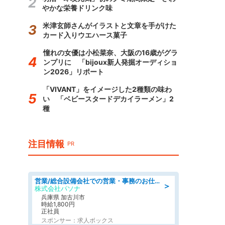
やかな栄養ドリンク味
米津玄師さんがイラストと文章を手がけた
カード入りウエハース菓子
憧れの女優は小松菜奈、大阪の16歳がグラ
ンプリに 「bijoux新人発掘オーディショ
ン2026」リポート
「VIVANT」をイメージした2種類の味わ
い 「ベビースタードデカイラーメン」2
種
注目情報
PR
営業/総合設備会社での営業・事務のお仕事/即日勤務可/車通勤可/営業/営業事務
＞
株式会社パソナ
兵庫県 加古川市
時給1,800円
正社員
スポンサー：求人ボックス