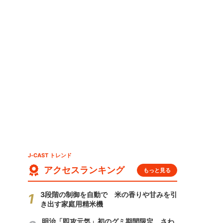
J-CAST トレンド
アクセスランキング
もっと見る
3段階の制御を自動で 米の香りや甘みを引
き出す家庭用精米機
明治「即攻元気」初のグミ期間限定 さわ