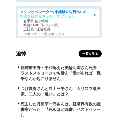
マシンオペレーター/未経験OK/日払いOK/寮完備/交替制/20・30・40代活躍中
＞
株式会社綜合キャリアオプション
岩手県 金ケ崎町
時給1,400円～1,750円
正社員 / 派遣社員
スポンサー：求人ボックス
追悼
一覧を見る
長崎市出身・平和訴えた美輪明宏さん死去
ラストメッセージでも訴え「愛があれば 戦
争なんか起こりません」
つげ義春さんと白土三平さん カリスマ漫画
家、二人の「違い」とは？
死去した丹羽宇一郎さんは、経済界有数の読
書家だった 『死ぬほど読書』ベストセラー
に