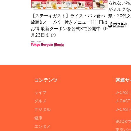
られない私
がミルクをあ
【ステーキガスト】ライス・パン食べ
県・20代女
放題&スープバー付きメニュー1111円は
お得!最新クーポンを公式Xで公開中《9
月23日まで》
コンテンツ
関連サ
ライフ
J-CAS
グルメ
J-CAS
デジタル
J-CA
健康
BOOK
エンタメ
東京バ