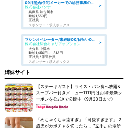
09月開始/住宅メーカーでの総務事務のお仕事/駅近/車通勤可/一般事務/人事労務
＞
株式会社パソナ
兵庫県 加古川市
時給1,550円
正社員
スポンサー：求人ボックス
マシンオペレーター/未経験OK/日払いOK/寮費無料/交替制/20・30・40代活躍中
＞
株式会社綜合キャリアオプション
大分県 中津市
時給1,450円～1,813円
正社員 / 派遣社員
スポンサー：求人ボックス
姉妹サイト
【ステーキガスト】ライス・パン食べ放題&
スープバー付きメニュー1111円はお得!最新ク
ーポンを公式Xで公開中《9月23日まで》
「めちゃくちゃ遠すぎ」「可愛すぎます」 2
歳児がカボチャを切ったら...〝左手〟の場所