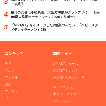
ース菓子
憧れの女優は小松菜奈、大阪の16歳がグランプリに 「bijo
ux新人発掘オーディション2026」リポート
「VIVANT」をイメージした2種類の味わい 「ベビースター
ドデカイラーメン」2種
コンテンツ
関連サイト
ライフ
J-CASTニュース
グルメ
J-CASTトレンド
デジタル
J-CAST会社ウォッチ
健康
BOOKウォッチ
エンタメ
東京バーゲンマニア
セール
Jタウンネット