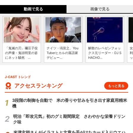
動画で見る
画像で見る
「鬼滅の刃」禰豆子役
ナイツ・塙宣之、You
解散のレペゼンフォッ
女
の声優・鬼頭明里の姿
Tuberヒカルの落語家
クス元リーダー・DJ S
利
にネット騒然 ...
デビュー...
HACHO...
ッ
J-CAST トレンド
アクセスランキング
もっと見る
3段階の制御を自動で 米の香りや甘みを引き出す家庭用精米
機
明治「即攻元気」初のグミ期間限定 さわやかな栄養ドリン
ク味
米津玄師さんがイラストと文章を手がけたカード入りウエハ