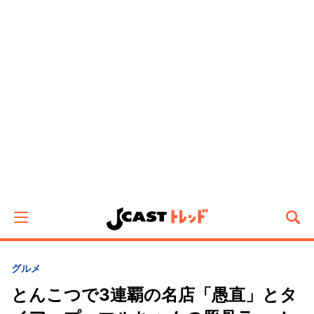
グルメ
とんこつで3連覇の名店「愚直」とタ