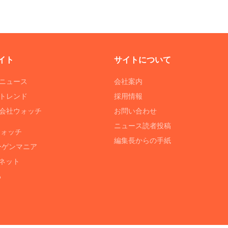
イト
サイトについて
Tニュース
会社案内
Tトレンド
採用情報
ST会社ウォッチ
お問い合わせ
ニュース読者投稿
ウォッチ
編集長からの手紙
ーゲンマニア
ネット
る