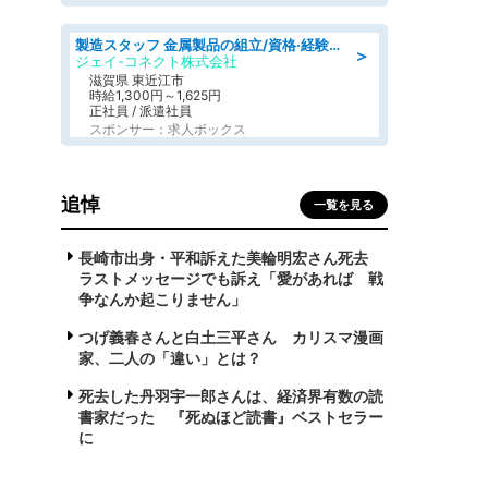
製造スタッフ 金属製品の組立/資格·経験不問/日野工業団地
＞
ジェイ-コネクト株式会社
滋賀県 東近江市
時給1,300円～1,625円
正社員 / 派遣社員
スポンサー：求人ボックス
追悼
一覧を見る
長崎市出身・平和訴えた美輪明宏さん死去
ラストメッセージでも訴え「愛があれば 戦
争なんか起こりません」
つげ義春さんと白土三平さん カリスマ漫画
家、二人の「違い」とは？
死去した丹羽宇一郎さんは、経済界有数の読
書家だった 『死ぬほど読書』ベストセラー
に