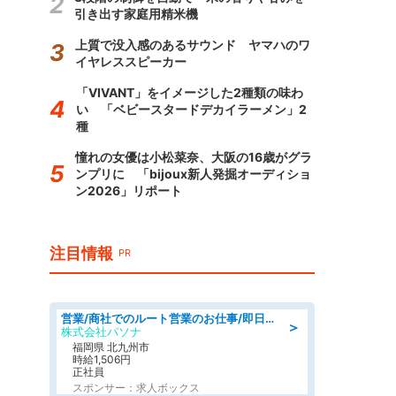
引き出す家庭用精米機
上質で没入感のあるサウンド ヤマハのワ
イヤレススピーカー
「VIVANT」をイメージした2種類の味わ
い 「ベビースタードデカイラーメン」2
種
憧れの女優は小松菜奈、大阪の16歳がグラ
ンプリに 「bijoux新人発掘オーディショ
ン2026」リポート
注目情報
PR
営業/商社でのルート営業のお仕事/即日勤務可/車通勤可/営業
＞
株式会社パソナ
福岡県 北九州市
時給1,506円
正社員
スポンサー：求人ボックス