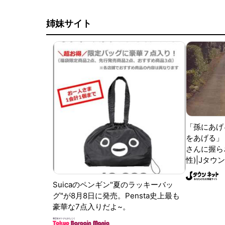
姉妹サイト
「孫にあげ
をあげる」
さんに握ら
性)|Jタウ
Suicaのペンギン"夏のラッキーバッ
グ"が8月8日に発売。Pensta史上最も
豪華な7点入りだよ~。