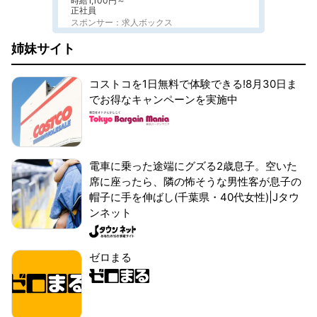
時給1,100円～
正社員
スポンサー：求人ボックス
姉妹サイト
コストコを1日無料で体験できる!8月30日ま
でお得なキャンペーンを実施中
電車に乗った途端にグズる2歳息子。空いた
席に座ったら、隣の怖そうな男性客が息子の
帽子に手を伸ばし(千葉県・40代女性)|Jタウ
ンネット
ゼロまる