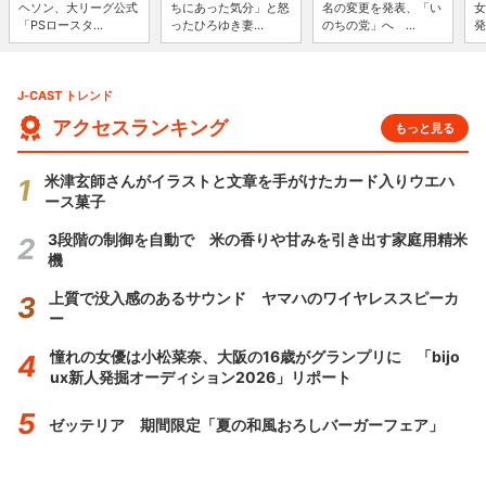
ヘソン、大リーグ公式
ちにあった気分」と怒
名の変更を発表、「い
女
「PSロースタ...
ったひろゆき妻...
のちの党」へ ...
発
J-CAST トレンド
アクセスランキング
もっと見る
米津玄師さんがイラストと文章を手がけたカード入りウエハ
ース菓子
3段階の制御を自動で 米の香りや甘みを引き出す家庭用精米
機
上質で没入感のあるサウンド ヤマハのワイヤレススピーカ
ー
憧れの女優は小松菜奈、大阪の16歳がグランプリに 「bijo
ux新人発掘オーディション2026」リポート
ゼッテリア 期間限定「夏の和風おろしバーガーフェア」