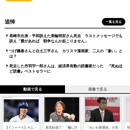
追悼
一覧を見る
長崎市出身・平和訴えた美輪明宏さん死去 ラストメッセージでも
訴え「愛があれば 戦争なんか起こりません」
つげ義春さんと白土三平さん カリスマ漫画家、二人の「違い」と
は？
死去した丹羽宇一郎さんは、経済界有数の読書家だった 『死ぬほ
ど読書』ベストセラーに
動画で見る
画像で見る
【ドジャース】キム・
新党結成で「「騙し討
「れいわ新選組」が党
登