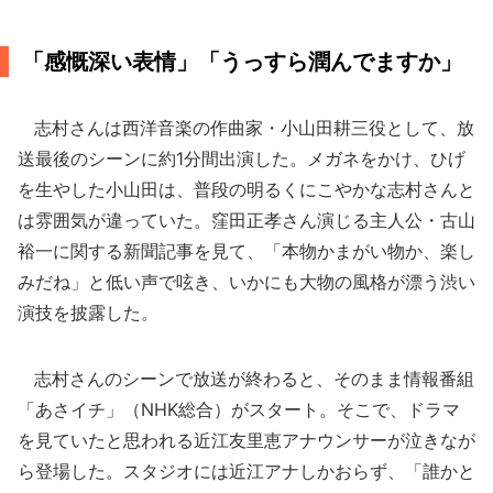
「感慨深い表情」「うっすら潤んでますか」
志村さんは西洋音楽の作曲家・小山田耕三役として、放
送最後のシーンに約1分間出演した。メガネをかけ、ひげ
を生やした小山田は、普段の明るくにこやかな志村さんと
は雰囲気が違っていた。窪田正孝さん演じる主人公・古山
裕一に関する新聞記事を見て、「本物かまがい物か、楽し
みだね」と低い声で呟き、いかにも大物の風格が漂う渋い
演技を披露した。
志村さんのシーンで放送が終わると、そのまま情報番組
「あさイチ」（NHK総合）がスタート。そこで、ドラマ
を見ていたと思われる近江友里恵アナウンサーが泣きなが
ら登場した。スタジオには近江アナしかおらず、「誰かと