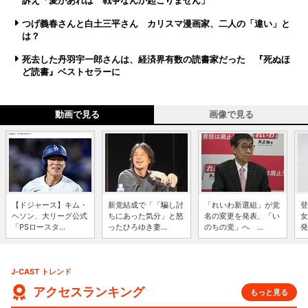
訴え「愛があれば 戦争なんか起こりません」
つげ義春さんと白土三平さん カリスマ漫画家、二人の「違い」と
は？
死去した丹羽宇一郎さんは、経済界有数の読書家だった 『死ぬほ
ど読書』ベストセラーに
動画で見る
画像で見る
【ドジャース】キム・
新党結成で「「騙し討
「れいわ新選組」が党
登
ヘソン、大リーグ公式
ちにあった気分」と怒
名の変更を発表、「い
女
「PSロースタ...
ったひろゆき妻...
のちの党」へ ...
発
J-CAST トレンド
アクセスランキング
もっと見る