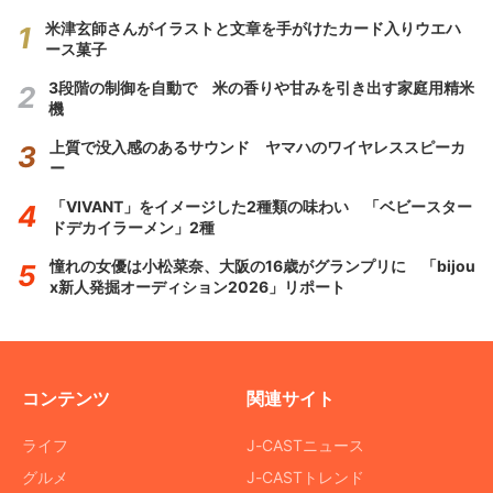
米津玄師さんがイラストと文章を手がけたカード入りウエハ
ース菓子
3段階の制御を自動で 米の香りや甘みを引き出す家庭用精米
機
上質で没入感のあるサウンド ヤマハのワイヤレススピーカ
ー
「VIVANT」をイメージした2種類の味わい 「ベビースター
ドデカイラーメン」2種
憧れの女優は小松菜奈、大阪の16歳がグランプリに 「bijou
x新人発掘オーディション2026」リポート
コンテンツ
関連サイト
ライフ
J-CASTニュース
グルメ
J-CASTトレンド