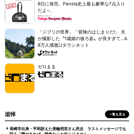
8日に発売。Pensta史上最も豪華な7点入り
だよ~。
「ジブリの世界」「冒険のはじまりだ!」 夫
が撮影した〝1歳娘の後ろ姿〟が良すぎて...4.
8万人感激|Jタウンネット
ゼロまる
追悼
一覧を見る
長崎市出身・平和訴えた美輪明宏さん死去 ラストメッセージでも