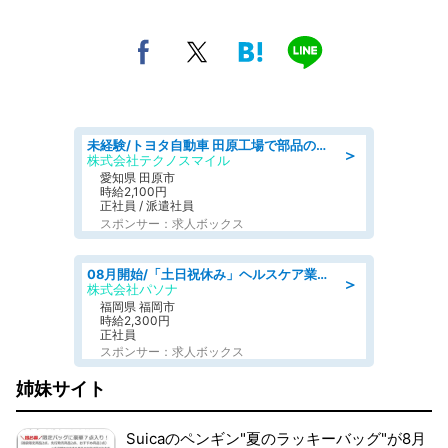
未経験/トヨタ自動車 田原工場で部品の運搬作業/tutumi
＞
株式会社テクノスマイル
愛知県 田原市
時給2,100円
正社員 / 派遣社員
スポンサー：求人ボックス
08月開始/「土日祝休み」ヘルスケア業界の産業保健師/高時給/未経験OK/要資格:保健師、正看護師
＞
株式会社パソナ
福岡県 福岡市
時給2,300円
正社員
スポンサー：求人ボックス
姉妹サイト
Suicaのペンギン"夏のラッキーバッグ"が8月