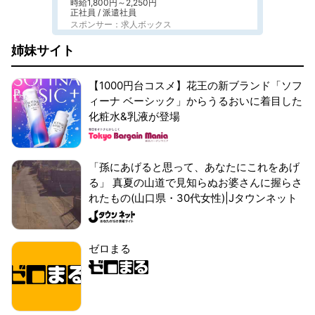
時給1,800円～2,250円
正社員 / 派遣社員
スポンサー：求人ボックス
姉妹サイト
【1000円台コスメ】花王の新ブランド「ソフ
ィーナ ベーシック」からうるおいに着目した
化粧水&乳液が登場
「孫にあげると思って、あなたにこれをあげ
る」 真夏の山道で見知らぬお婆さんに握らさ
れたもの(山口県・30代女性)|Jタウンネット
ゼロまる