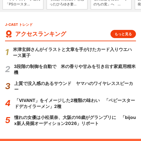
「PSロースタ...
ったひろゆき妻...
のちの党」へ ...
発
J-CAST トレンド
アクセスランキング
もっと見る
米津玄師さんがイラストと文章を手がけたカード入りウエハ
ース菓子
3段階の制御を自動で 米の香りや甘みを引き出す家庭用精米
機
上質で没入感のあるサウンド ヤマハのワイヤレススピーカ
ー
「VIVANT」をイメージした2種類の味わい 「ベビースター
ドデカイラーメン」2種
憧れの女優は小松菜奈、大阪の16歳がグランプリに 「bijou
x新人発掘オーディション2026」リポート