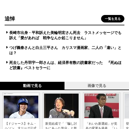
追悼
一覧を見る
長崎市出身・平和訴えた美輪明宏さん死去 ラストメッセージでも
訴え「愛があれば 戦争なんか起こりません」
つげ義春さんと白土三平さん カリスマ漫画家、二人の「違い」と
は？
死去した丹羽宇一郎さんは、経済界有数の読書家だった 『死ぬほ
ど読書』ベストセラーに
動画で見る
画像で見る
【ドジャース】キム・
新党結成で「「騙し討
「れいわ新選組」が党
登
ヘソン、大リーグ公式
ちにあった気分」と怒
名の変更を発表、「い
女