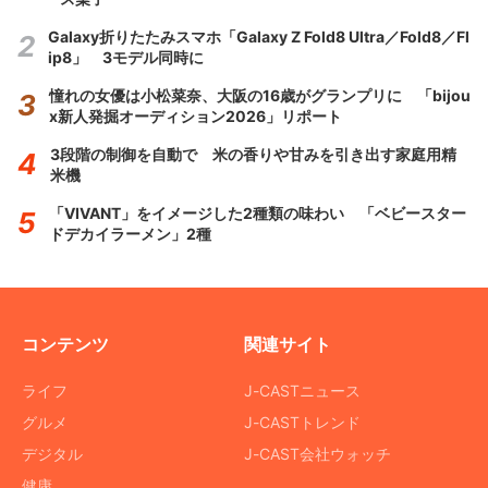
Galaxy折りたたみスマホ「Galaxy Z Fold8 Ultra／Fold8／Fl
ip8」 3モデル同時に
憧れの女優は小松菜奈、大阪の16歳がグランプリに 「bijou
x新人発掘オーディション2026」リポート
3段階の制御を自動で 米の香りや甘みを引き出す家庭用精
米機
「VIVANT」をイメージした2種類の味わい 「ベビースター
ドデカイラーメン」2種
コンテンツ
関連サイト
ライフ
J-CASTニュース
グルメ
J-CASTトレンド
デジタル
J-CAST会社ウォッチ
健康