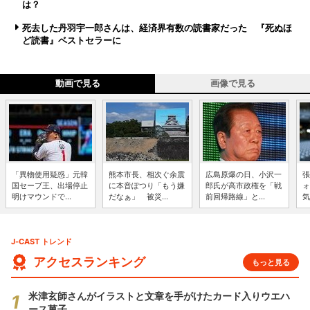
は？
死去した丹羽宇一郎さんは、経済界有数の読書家だった 『死ぬほ
ど読書』ベストセラーに
動画で見る
画像で見る
「異物使用疑惑」元韓
熊本市長、相次ぐ余震
広島原爆の日、小沢一
張
国セーブ王、出場停止
に本音ぽつり「もう嫌
郎氏が高市政権を「戦
ォ
明けマウンドで...
だなぁ」 被災...
前回帰路線」と...
気
J-CAST トレンド
アクセスランキング
もっと見る
米津玄師さんがイラストと文章を手がけたカード入りウエハ
ース菓子