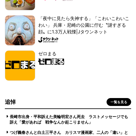
「夜中に見たら失神する」「こわいこわいこ
わい」 兵庫・尼崎の公園に佇む〝謎すぎる
顔〟に1.3万人戦慄|Jタウンネット
ゼロまる
追悼
一覧を見る
長崎市出身・平和訴えた美輪明宏さん死去 ラストメッセージでも
訴え「愛があれば 戦争なんか起こりません」
つげ義春さんと白土三平さん カリスマ漫画家、二人の「違い」と