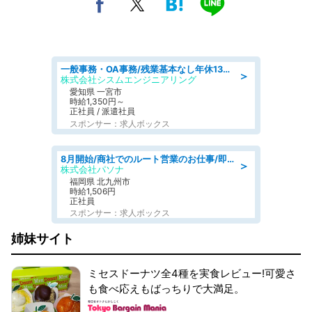
一般事務・OA事務/残業基本なし年休130日社保完備の一般・調達事務
＞
株式会社シスムエンジニアリング
愛知県 一宮市
時給1,350円～
正社員 / 派遣社員
スポンサー：求人ボックス
8月開始/商社でのルート営業のお仕事/即日勤務可/車通勤可/営業
＞
株式会社パソナ
福岡県 北九州市
時給1,506円
正社員
スポンサー：求人ボックス
姉妹サイト
ミセスドーナツ全4種を実食レビュー!可愛さ
も食べ応えもばっちりで大満足。