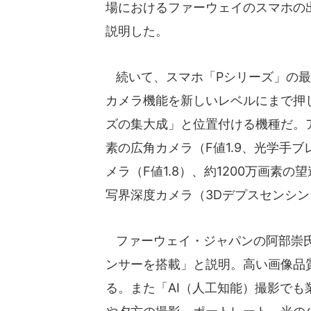
場におけるファーウェイのスマホの出
説明した。
続いて、スマホ「Pシリーズ」の最新旗
カメラ機能を新しいレベルにまで押
ズの集大成」と位置付ける機種だ。ア
素の広角カメラ（F値1.9、光学手
メラ（F値1.8）、約1200万画素の
写界深度カメラ（3Dデプスセンシ
ファーウェイ・ジャパンの阿部崇氏
ンサーを搭載」と説明。高い画像品
る。また「AI（人工知能）撮影で