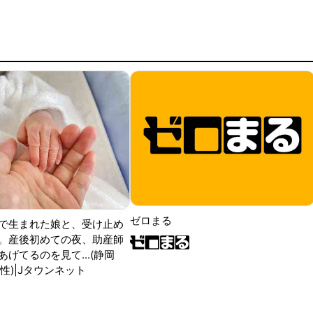
ゼロまる
で生まれた娘と、受け止め
。産後初めての夜、助産師
げてるのを見て...(静岡
性)|Jタウンネット