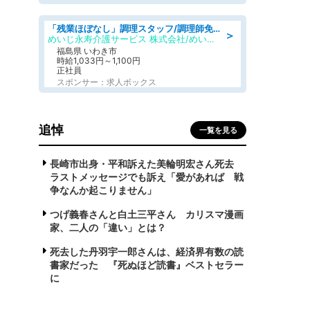
「残業ほぼなし」調理スタッフ/調理師免許必須/正職員/日勤のみ/住宅型有料老人ホーム
＞
めいじ永寿介護サービス 株式会社/めいじ永寿介護サービスセンター
福島県 いわき市
時給1,033円～1,100円
正社員
スポンサー：求人ボックス
追悼
一覧を見る
長崎市出身・平和訴えた美輪明宏さん死去
ラストメッセージでも訴え「愛があれば 戦
争なんか起こりません」
つげ義春さんと白土三平さん カリスマ漫画
家、二人の「違い」とは？
死去した丹羽宇一郎さんは、経済界有数の読
書家だった 『死ぬほど読書』ベストセラー
に