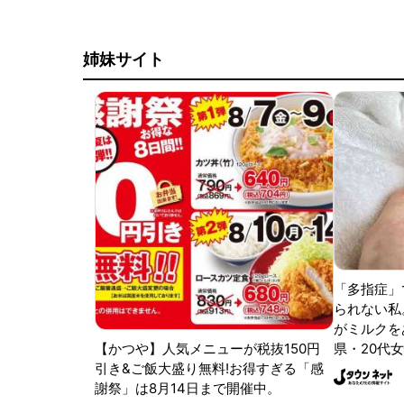
姉妹サイト
「多指症」
られない私
がミルクをあ
【かつや】人気メニューが税抜150円
県・20代女
引き&ご飯大盛り無料!お得すぎる「感
謝祭」は8月14日まで開催中。