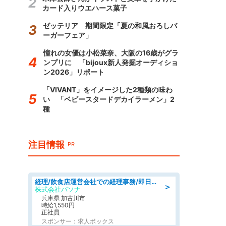
カード入りウエハース菓子
ゼッテリア 期間限定「夏の和風おろしバ
ーガーフェア」
憧れの女優は小松菜奈、大阪の16歳がグラ
ンプリに 「bijoux新人発掘オーディショ
ン2026」リポート
「VIVANT」をイメージした2種類の味わ
い 「ベビースタードデカイラーメン」2
種
注目情報
PR
経理/飲食店運営会社での経理事務/即日勤務可/車通勤可/経理/一般事務
＞
株式会社パソナ
兵庫県 加古川市
時給1,550円
正社員
スポンサー：求人ボックス