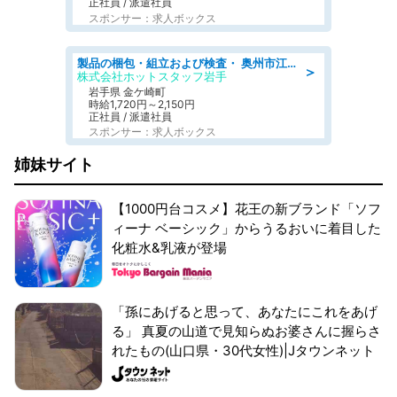
正社員 / 派遣社員
スポンサー：求人ボックス
製品の梱包・組立および検査・ 奥州市江刺/大手企業で長期安定 梱包・検査・組立/半年経過毎に5万円の報奨金有
＞
株式会社ホットスタッフ岩手
岩手県 金ケ崎町
時給1,720円～2,150円
正社員 / 派遣社員
スポンサー：求人ボックス
姉妹サイト
【1000円台コスメ】花王の新ブランド「ソフ
ィーナ ベーシック」からうるおいに着目した
化粧水&乳液が登場
「孫にあげると思って、あなたにこれをあげ
る」 真夏の山道で見知らぬお婆さんに握らさ
れたもの(山口県・30代女性)|Jタウンネット