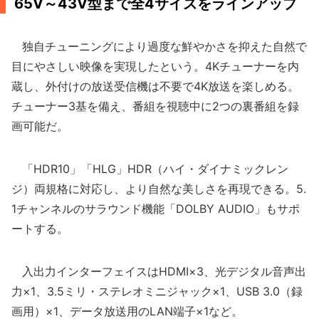
65V～43V型まで全4サイズをラインアップ
独自チューニングにより過度な鮮やかさを抑えた自然で
目にやさしい映像を実現したという。4Kチューナーを内
蔵し、外付けの放送受信機は不要で4K放送を楽しめる。
チューナー3基を備え、番組を視聴中に2つの裏番組を録
画可能だ。
「HDR10」「HLG」HDR（ハイ・ダイナミックレン
ジ）両規格に対応し、より自然な美しさを再現できる。5.
1チャンネルのサラウンド機能「DOLBY AUDIO」もサポ
ートする。
入出力インターフェイスはHDMI×3、光デジタル音声出
力×1、3.5ミリ・ステレオミニジャック×1、USB 3.0（録
画用）×1、データ放送用のLAN端子×1など。