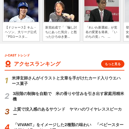
【ドジャース】キム・
新党結成で「「騙し討
「れいわ新選組」が党
登
ヘソン、大リーグ公式
ちにあった気分」と怒
名の変更を発表、「い
女
「PSロースタ...
ったひろゆき妻...
のちの党」へ ...
発
J-CAST トレンド
アクセスランキング
もっと見る
米津玄師さんがイラストと文章を手がけたカード入りウエハ
ース菓子
3段階の制御を自動で 米の香りや甘みを引き出す家庭用精米
機
上質で没入感のあるサウンド ヤマハのワイヤレススピーカ
ー
「VIVANT」をイメージした2種類の味わい 「ベビースター