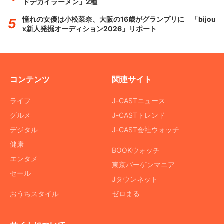
ドデカイラーメン」2種
憧れの女優は小松菜奈、大阪の16歳がグランプリに 「bijou
x新人発掘オーディション2026」リポート
コンテンツ
関連サイト
ライフ
J-CASTニュース
グルメ
J-CASTトレンド
デジタル
J-CAST会社ウォッチ
健康
BOOKウォッチ
エンタメ
東京バーゲンマニア
セール
Jタウンネット
おうちスタイル
ゼロまる