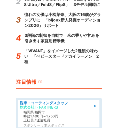
8 Ultra／Fold8／Flip8」 3モデル同時に
憧れの女優は小松菜奈、大阪の16歳がグラ
ンプリに 「bijoux新人発掘オーディショ
ン2026」リポート
3段階の制御を自動で 米の香りや甘みを
引き出す家庭用精米機
「VIVANT」をイメージした2種類の味わ
い 「ベビースタードデカイラーメン」2
種
注目情報
PR
洗車・コーティングスタッフ
＞
株式会社I・PARTNERS
福岡県 福岡市
時給1,400円～1,750円
正社員 / 派遣社員
スポンサー：求人ボックス