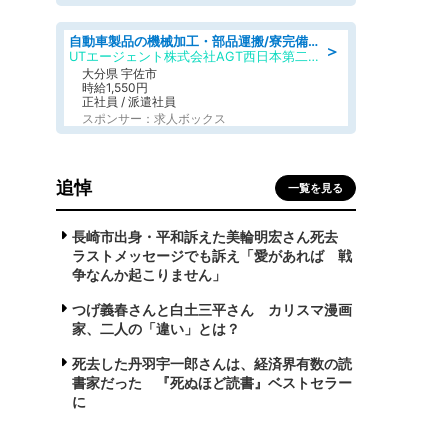
自動車製品の機械加工・部品運搬/寮完備/日払い/工場・製造
＞
UTエージェント株式会社AGT西日本第二CU
大分県 宇佐市
時給1,550円
正社員 / 派遣社員
スポンサー：求人ボックス
追悼
一覧を見る
長崎市出身・平和訴えた美輪明宏さん死去
ラストメッセージでも訴え「愛があれば 戦
争なんか起こりません」
つげ義春さんと白土三平さん カリスマ漫画
家、二人の「違い」とは？
死去した丹羽宇一郎さんは、経済界有数の読
書家だった 『死ぬほど読書』ベストセラー
に