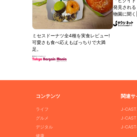
「ヒクイド
発見される 
物園に聞く
ミセスドーナツ全4種を実食レビュー!
可愛さも食べ応えもばっちりで大満
足。
コンテンツ
関連サ
ライフ
J-CAS
グルメ
J-CAS
デジタル
J-CA
健康