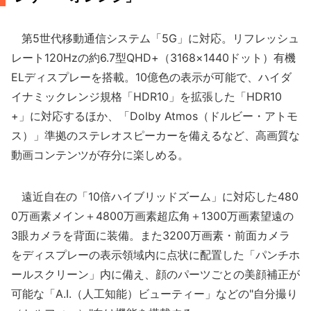
第5世代移動通信システム「5G」に対応。リフレッシュ
レート120Hzの約6.7型QHD+（3168×1440ドット）有機
ELディスプレーを搭載。10億色の表示が可能で、ハイダ
イナミックレンジ規格「HDR10」を拡張した「HDR10
+」に対応するほか、「Dolby Atmos（ドルビー・アトモ
ス）」準拠のステレオスピーカーを備えるなど、高画質な
動画コンテンツが存分に楽しめる。
遠近自在の「10倍ハイブリッドズーム」に対応した480
0万画素メイン＋4800万画素超広角＋1300万画素望遠の
3眼カメラを背面に装備。また3200万画素・前面カメラ
をディスプレーの表示領域内に点状に配置した「パンチホ
ールスクリーン」内に備え、顔のパーツごとの美顔補正が
可能な「A.I.（人工知能）ビューティー」などの"自分撮り