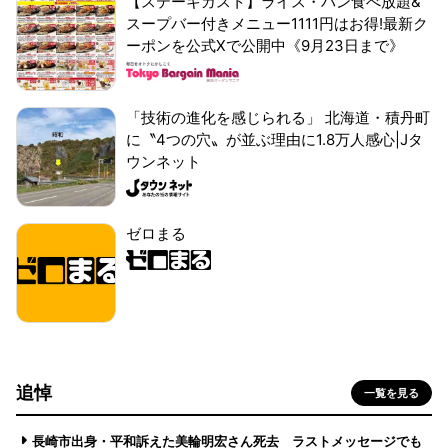
【ステーキガスト】ライス・パン食べ放題&
スープバー付きメニュー1111円はお得!最新ク
ーポンを公式Xで公開中《9月23日まで》
「技術の進化を感じられる」 北海道・積丹町
に〝4つの穴〟が並ぶ理由に1.8万人感心|Jタ
ウンネット
ゼロまる
追悼
一覧を見る
長崎市出身・平和訴えた美輪明宏さん死去 ラストメッセージでも