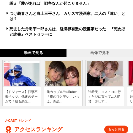
訴え「愛があれば 戦争なんか起こりません」
つげ義春さんと白土三平さん カリスマ漫画家、二人の「違い」と
は？
死去した丹羽宇一郎さんは、経済界有数の読書家だった 『死ぬほ
ど読書』ベストセラーに
動画で見る
画像で見る
【ドジャース】打撃不
元カップルYouTuber
辻希美、コストコに行
「
振ベッツ、低迷のチー
「夜のひと笑い」いち
くたびに買って...大絶
紗
ムで「最も懸念...
え、新恋...
賛 少しア...
リ
J-CAST トレンド
アクセスランキング
もっと見る