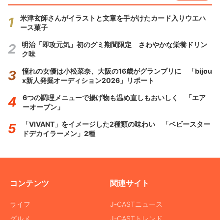
米津玄師さんがイラストと文章を手がけたカード入りウエハ
ース菓子
明治「即攻元気」初のグミ期間限定 さわやかな栄養ドリン
ク味
憧れの女優は小松菜奈、大阪の16歳がグランプリに 「bijou
x新人発掘オーディション2026」リポート
6つの調理メニューで揚げ物も温め直しもおいしく 「エア
ーオーブン」
「VIVANT」をイメージした2種類の味わい 「ベビースター
ドデカイラーメン」2種
コンテンツ
関連サイト
ライフ
J-CASTニュース
グルメ
J-CASTトレンド