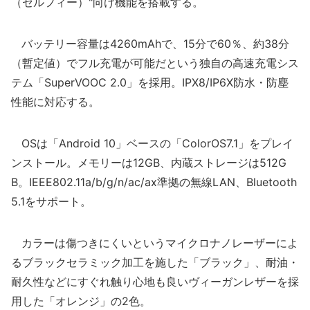
（セルフィー）"向け機能を搭載する。
バッテリー容量は4260mAhで、15分で60％、約38分
（暫定値）でフル充電が可能だという独自の高速充電シス
テム「SuperVOOC 2.0」を採用。IPX8/IP6X防水・防塵
性能に対応する。
OSは「Android 10」ベースの「ColorOS7.1」をプレイ
ンストール。メモリーは12GB、内蔵ストレージは512G
B。IEEE802.11a/b/g/n/ac/ax準拠の無線LAN、Bluetooth
5.1をサポート。
カラーは傷つきにくいというマイクロナノレーザーによ
るブラックセラミック加工を施した「ブラック」、耐油・
耐久性などにすぐれ触り心地も良いヴィーガンレザーを採
用した「オレンジ」の2色。