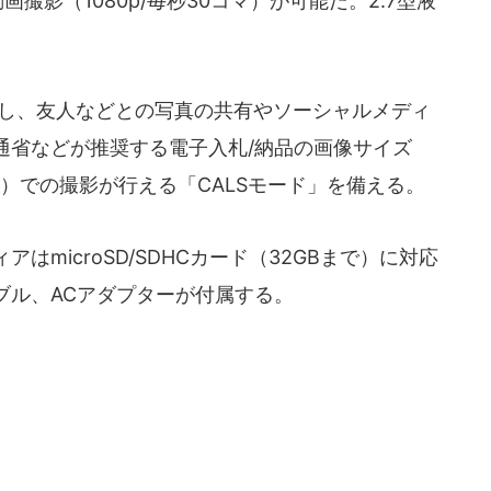
画撮影（1080p/毎秒30コマ）が可能だ。2.7型液
携し、友人などとの写真の共有やソーシャルメディ
通省などが推奨する電子入札/納品の画像サイズ
セル）での撮影が行える「CALSモード」を備える。
microSD/SDHCカード（32GBまで）に対応
ブル、ACアダプターが付属する。