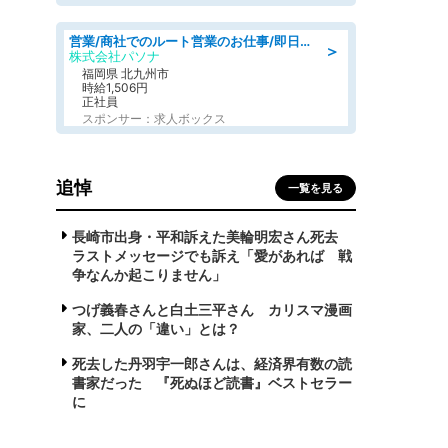
営業/商社でのルート営業のお仕事/即日勤務可/車通勤可/営業
＞
株式会社パソナ
福岡県 北九州市
時給1,506円
正社員
スポンサー：求人ボックス
追悼
一覧を見る
長崎市出身・平和訴えた美輪明宏さん死去
ラストメッセージでも訴え「愛があれば 戦
争なんか起こりません」
つげ義春さんと白土三平さん カリスマ漫画
家、二人の「違い」とは？
死去した丹羽宇一郎さんは、経済界有数の読
書家だった 『死ぬほど読書』ベストセラー
に