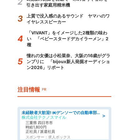
引き出す家庭用精米機
上質で没入感のあるサウンド ヤマハのワ
イヤレススピーカー
「VIVANT」をイメージした2種類の味わ
い 「ベビースタードデカイラーメン」2
種
憧れの女優は小松菜奈、大阪の16歳がグラ
ンプリに 「bijoux新人発掘オーディショ
ン2026」リポート
注目情報
PR
未経験者大歓迎! ㈱デンソーでの自動車部品の組立作業 denso aichi
＞
株式会社テクノスマイル
三重県 四日市市
時給1,800円
正社員 / 派遣社員
スポンサー：求人ボックス