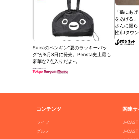
「孫にあげ
をあげる」
さんに握ら
性)|Jタウ
Suicaのペンギン"夏のラッキーバッ
グ"が8月8日に発売。Pensta史上最も
豪華な7点入りだよ~。
コンテンツ
関連サ
ライフ
J-CAS
グルメ
J-CAS