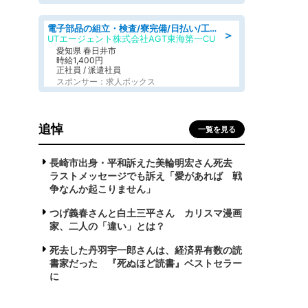
電子部品の組立・検査/寮完備/日払い/工場・製造
＞
UTエージェント株式会社AGT東海第一CU
愛知県 春日井市
時給1,400円
正社員 / 派遣社員
スポンサー：求人ボックス
追悼
一覧を見る
長崎市出身・平和訴えた美輪明宏さん死去
ラストメッセージでも訴え「愛があれば 戦
争なんか起こりません」
つげ義春さんと白土三平さん カリスマ漫画
家、二人の「違い」とは？
死去した丹羽宇一郎さんは、経済界有数の読
書家だった 『死ぬほど読書』ベストセラー
に