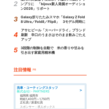
ンプリに 「bijoux新人発掘オーディショ
ン2026」リポート
Galaxy折りたたみスマホ「Galaxy Z Fold
8 Ultra／Fold8／Flip8」 3モデル同時に
アサヒビール「スーパードライ」ブランド
刷新 辛口のうまさはそのまま飲みごたえ
アップ
3段階の制御を自動で 米の香りや甘みを
引き出す家庭用精米機
注目情報
PR
洗車・コーティングスタッフ
＞
株式会社I・PARTNERS
福岡県 福岡市
時給1,400円～1,750円
正社員 / 派遣社員
スポンサー：求人ボックス