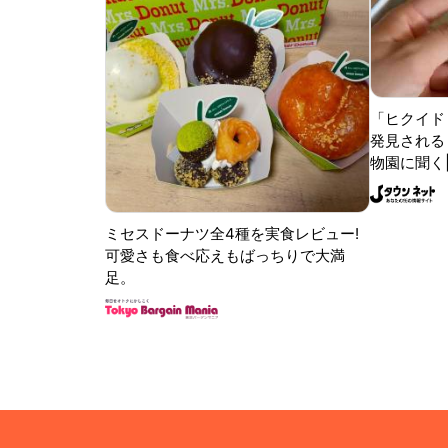
「ヒクイド
発見される 
物園に聞く
ミセスドーナツ全4種を実食レビュー!
可愛さも食べ応えもばっちりで大満
足。