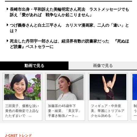
長崎市出身・平和訴えた美輪明宏さん死去 ラストメッセージでも
訴え「愛があれば 戦争なんか起こりません」
つげ義春さんと白土三平さん カリスマ漫画家、二人の「違い」と
は？
死去した丹羽宇一郎さんは、経済界有数の読書家だった 『死ぬほ
ど読書』ベストセラーに
動画で見る
画像で見る
三田寛子、優雅な淡い
加藤茶の45歳年下
フィギュア・中井亜
制
黄色の着物姿で上品な
妻・綾菜、「美文字」
美、華麗にトリプルア
う
たたずまいで ...
手書き勉強ノート...
クセル決める 「...
一
J-CAST トレンド