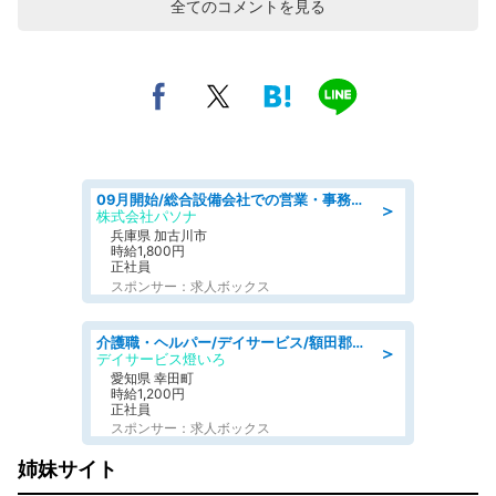
全てのコメントを見る
09月開始/総合設備会社での営業・事務のお仕事/車通勤可/賞与あり/営業/営業事務
＞
株式会社パソナ
兵庫県 加古川市
時給1,800円
正社員
スポンサー：求人ボックス
介護職・ヘルパー/デイサービス/額田郡幸田町/JR東海道本線 幸田/愛知県
＞
デイサービス燈いろ
愛知県 幸田町
時給1,200円
正社員
スポンサー：求人ボックス
姉妹サイト