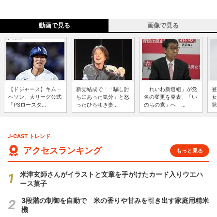
動画で見る
画像で見る
【ドジャース】キム・
新党結成で「「騙し討
「れいわ新選組」が党
登
ヘソン、大リーグ公式
ちにあった気分」と怒
名の変更を発表、「い
女
「PSロースタ...
ったひろゆき妻...
のちの党」へ ...
発
J-CAST トレンド
アクセスランキング
もっと見る
米津玄師さんがイラストと文章を手がけたカード入りウエハ
ース菓子
3段階の制御を自動で 米の香りや甘みを引き出す家庭用精米
機