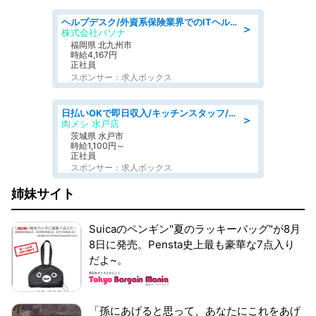
ヘルプデスク/外資系保険業界でのITヘルプデスク業務/駅近/即日勤務可/ヘルプデスク
＞
株式会社パソナ
福岡県 北九州市
時給4,167円
正社員
スポンサー：求人ボックス
日払いOKで即日収入/キッチンスタッフ/デリバリー業務など、自己成長可能な幅広い仕事に挑戦!髪型自由&ピアス・ネイルOK/茨城県/水戸市
＞
肉メシ 水戸店
茨城県 水戸市
時給1,100円～
正社員
スポンサー：求人ボックス
姉妹サイト
Suicaのペンギン"夏のラッキーバッグ"が8月
8日に発売。Pensta史上最も豪華な7点入り
だよ~。
「孫にあげると思って、あなたにこれをあげ