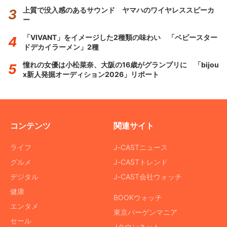
上質で没入感のあるサウンド ヤマハのワイヤレススピーカ
ー
「VIVANT」をイメージした2種類の味わい 「ベビースター
ドデカイラーメン」2種
憧れの女優は小松菜奈、大阪の16歳がグランプリに 「bijou
x新人発掘オーディション2026」リポート
コンテンツ
関連サイト
ライフ
J-CASTニュース
グルメ
J-CASTトレンド
デジタル
J-CAST会社ウォッチ
健康
BOOKウォッチ
エンタメ
東京バーゲンマニア
セール
Jタウンネット