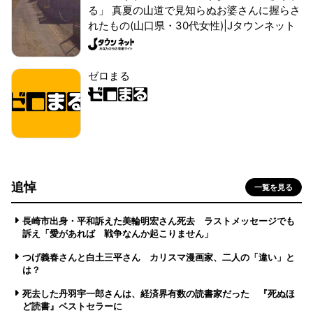
る」 真夏の山道で見知らぬお婆さんに握らさ
れたもの(山口県・30代女性)|Jタウンネット
ゼロまる
追悼
一覧を見る
長崎市出身・平和訴えた美輪明宏さん死去 ラストメッセージでも
訴え「愛があれば 戦争なんか起こりません」
つげ義春さんと白土三平さん カリスマ漫画家、二人の「違い」と
は？
死去した丹羽宇一郎さんは、経済界有数の読書家だった 『死ぬほ
ど読書』ベストセラーに