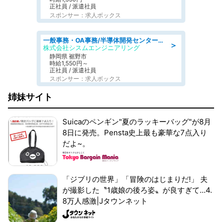
正社員 / 派遣社員
スポンサー：求人ボックス
一般事務・OA事務/半導体開発センター内で事務&軽作業スタッフ、募集
＞
株式会社シスムエンジニアリング
静岡県 裾野市
時給1,550円～
正社員 / 派遣社員
スポンサー：求人ボックス
姉妹サイト
Suicaのペンギン"夏のラッキーバッグ"が8月
8日に発売。Pensta史上最も豪華な7点入り
だよ~。
「ジブリの世界」「冒険のはじまりだ!」 夫
が撮影した〝1歳娘の後ろ姿〟が良すぎて...4.
8万人感激|Jタウンネット