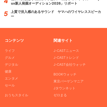
ux新人発掘オーディション2026」リポート
上質で没入感のあるサウンド ヤマハのワイヤレススピーカ
ー
コンテンツ
関連サイト
ライフ
J-CASTニュース
グルメ
J-CASTトレンド
デジタル
J-CAST会社ウォッチ
健康
BOOKウォッチ
エンタメ
東京バーゲンマニア
セール
Jタウンネット
おうちスタイル
ゼロまる