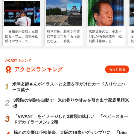
「異物使用疑惑」元韓
熊本市長、相次ぐ余震
広島原爆の日、小沢一
張
国セーブ王、出場停止
に本音ぽつり「もう嫌
郎氏が高市政権を「戦
ォ
明けマウンドで...
だなぁ」 被災...
前回帰路線」と...
気
J-CAST トレンド
アクセスランキング
もっと見る
米津玄師さんがイラストと文章を手がけたカード入りウエハ
ース菓子
3段階の制御を自動で 米の香りや甘みを引き出す家庭用精米
機
「VIVANT」をイメージした2種類の味わい 「ベビースター
ドデカイラーメン」2種
憧れの女優は小松菜奈、大阪の16歳がグランプリに 「bijo