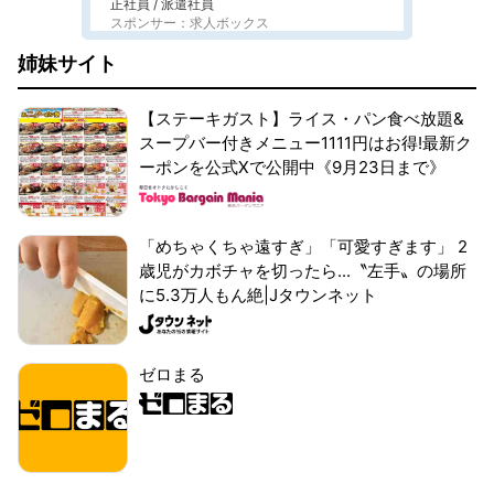
正社員 / 派遣社員
スポンサー：求人ボックス
姉妹サイト
【ステーキガスト】ライス・パン食べ放題&
スープバー付きメニュー1111円はお得!最新ク
ーポンを公式Xで公開中《9月23日まで》
「めちゃくちゃ遠すぎ」「可愛すぎます」 2
歳児がカボチャを切ったら...〝左手〟の場所
に5.3万人もん絶|Jタウンネット
ゼロまる