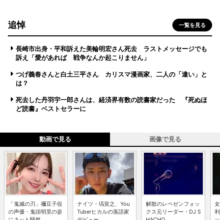
追悼
一覧を見る
長崎市出身・平和訴えた美輪明宏さん死去 ラストメッセージでも
訴え「愛があれば 戦争なんか起こりません」
つげ義春さんと白土三平さん カリスマ漫画家、二人の「違い」と
は？
死去した丹羽宇一郎さんは、経済界有数の読書家だった 『死ぬほ
ど読書』ベストセラーに
動画で見る
画像で見る
「鬼滅の刃」禰豆子役
ナイツ・塙宣之、You
解散のレペゼンフォッ
女
の声優・鬼頭明里の姿
Tuberヒカルの落語家
クス元リーダー・DJ S
利
にネット騒然 ...
デビュー...
HACHO...
ッ