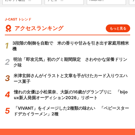
J-CAST トレンド
アクセスランキング
もっと見る
3段階の制御を自動で 米の香りや甘みを引き出す家庭用精米
機
明治「即攻元気」初のグミ期間限定 さわやかな栄養ドリン
ク味
米津玄師さんがイラストと文章を手がけたカード入りウエハ
ース菓子
憧れの女優は小松菜奈、大阪の16歳がグランプリに 「bijo
ux新人発掘オーディション2026」リポート
「VIVANT」をイメージした2種類の味わい 「ベビースター
ドデカイラーメン」2種