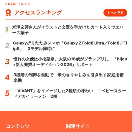
J-CAST トレンド
アクセスランキング
もっと見る
米津玄師さんがイラストと文章を手がけたカード入りウエハ
ース菓子
Galaxy折りたたみスマホ「Galaxy Z Fold8 Ultra／Fold8／Fl
ip8」 3モデル同時に
憧れの女優は小松菜奈、大阪の16歳がグランプリに 「bijou
x新人発掘オーディション2026」リポート
3段階の制御を自動で 米の香りや甘みを引き出す家庭用精
米機
「VIVANT」をイメージした2種類の味わい 「ベビースター
ドデカイラーメン」2種
コンテンツ
関連サイト