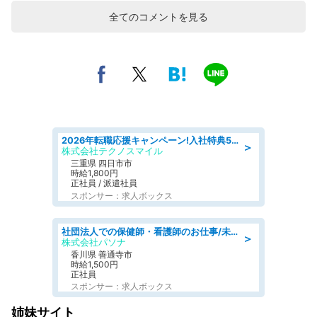
全てのコメントを見る
2026年転職応援キャンペーン!入社特典58万円/デンソーで働こう!自動車工場で小型部品の検査業務 denso aichi
＞
株式会社テクノスマイル
三重県 四日市市
時給1,800円
正社員 / 派遣社員
スポンサー：求人ボックス
社団法人での保健師・看護師のお仕事/未経験OK/要資格:普通免許、保健師、正看護師
＞
株式会社パソナ
香川県 善通寺市
時給1,500円
正社員
スポンサー：求人ボックス
姉妹サイト