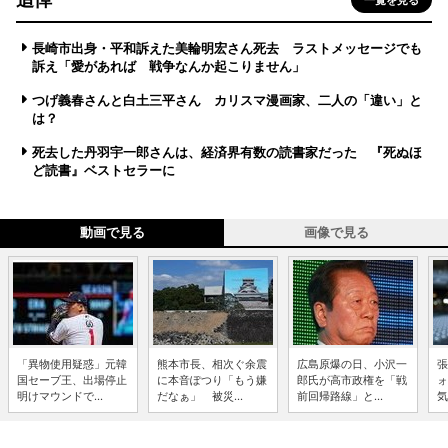
長崎市出身・平和訴えた美輪明宏さん死去 ラストメッセージでも
訴え「愛があれば 戦争なんか起こりません」
つげ義春さんと白土三平さん カリスマ漫画家、二人の「違い」と
は？
死去した丹羽宇一郎さんは、経済界有数の読書家だった 『死ぬほ
ど読書』ベストセラーに
動画で見る
画像で見る
「異物使用疑惑」元韓
熊本市長、相次ぐ余震
広島原爆の日、小沢一
張
国セーブ王、出場停止
に本音ぽつり「もう嫌
郎氏が高市政権を「戦
ォ
明けマウンドで...
だなぁ」 被災...
前回帰路線」と...
気