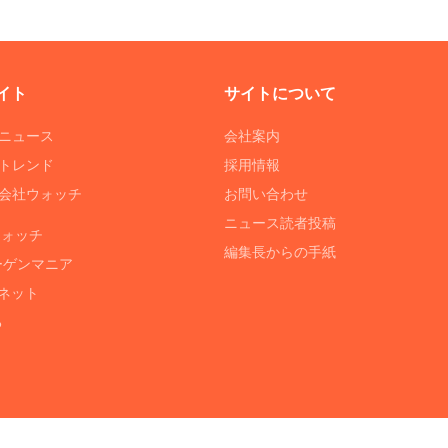
イト
サイトについて
Tニュース
会社案内
Tトレンド
採用情報
ST会社ウォッチ
お問い合わせ
ニュース読者投稿
ウォッチ
編集長からの手紙
ーゲンマニア
ネット
る