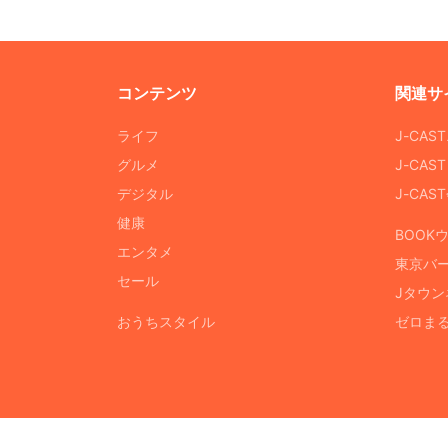
コンテンツ
関連サ
ライフ
J-CAS
グルメ
J-CAS
デジタル
J-CA
健康
BOOK
エンタメ
東京バ
セール
Jタウン
おうちスタイル
ゼロま