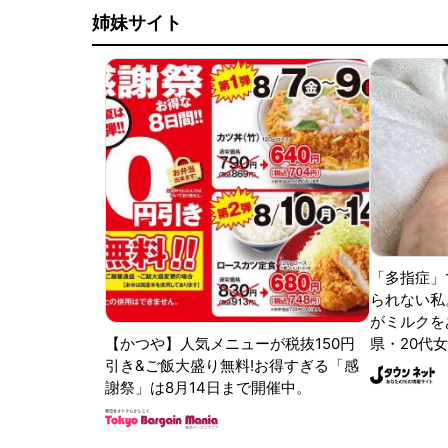
姉妹サイト
「多指症」
られない私
がミルクをあ
【かつや】人気メニューが税抜150円
県・20代女
引き&ご飯大盛り無料!お得すぎる「感
謝祭」は8月14日まで開催中。