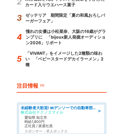
カード入りウエハース菓子
ゼッテリア 期間限定「夏の和風おろしバ
ーガーフェア」
憧れの女優は小松菜奈、大阪の16歳がグラ
ンプリに 「bijoux新人発掘オーディショ
ン2026」リポート
「VIVANT」をイメージした2種類の味わ
い 「ベビースタードデカイラーメン」2
種
注目情報
PR
未経験者大歓迎! ㈱デンソーでの自動車部品の組立作業 denso aichi
＞
株式会社テクノスマイル
愛知県 知立市
時給1,800円
正社員 / 派遣社員
スポンサー：求人ボックス