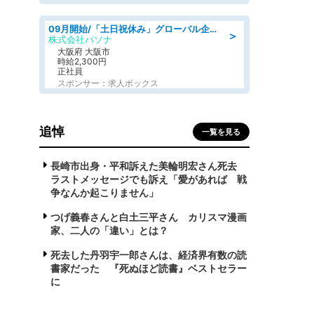
09月開始/「土日祝休み」グローバル企業での産業保健のお仕事/保健師/高時給/残業なし/服装自由
＞
株式会社パソナ
大阪府 大阪市
時給2,300円
正社員
スポンサー：求人ボックス
追悼
一覧を見る
長崎市出身・平和訴えた美輪明宏さん死去
ラストメッセージでも訴え「愛があれば 戦
争なんか起こりません」
つげ義春さんと白土三平さん カリスマ漫画
家、二人の「違い」とは？
死去した丹羽宇一郎さんは、経済界有数の読
書家だった 『死ぬほど読書』ベストセラー
に