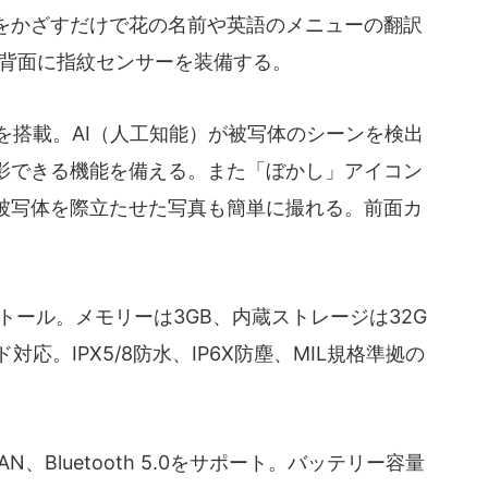
をかざすだけで花の名前や英語のメニューの翻訳
応。背面に指紋センサーを装備する。
を搭載。AI（人工知能）が被写体のシーンを検出
影できる機能を備える。また「ぼかし」アイコン
被写体を際立たせた写真も簡単に撮れる。前面カ
ンストール。メモリーは3GB、内蔵ストレージは32G
ード対応。IPX5/8防水、IP6X防塵、MIL規格準拠の
無線LAN、Bluetooth 5.0をサポート。バッテリー容量