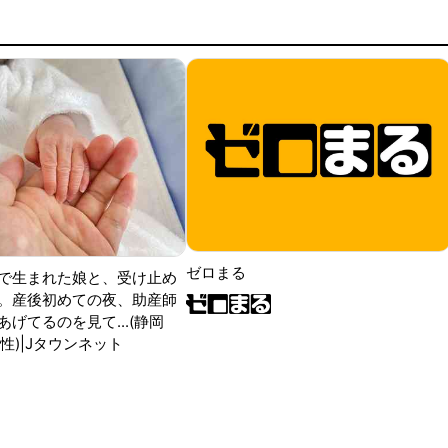
ゼロまる
で生まれた娘と、受け止め
。産後初めての夜、助産師
げてるのを見て...(静岡
性)|Jタウンネット