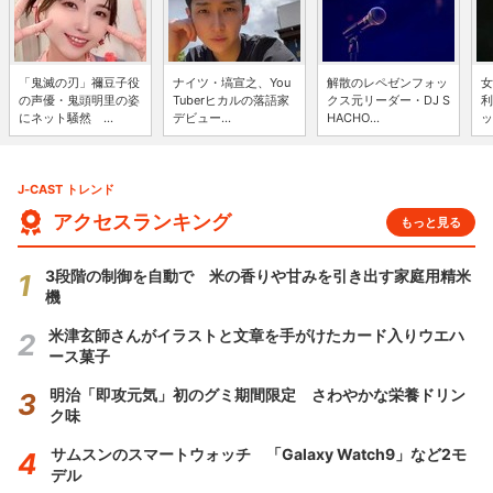
「鬼滅の刃」禰豆子役
ナイツ・塙宣之、You
解散のレペゼンフォッ
女
の声優・鬼頭明里の姿
Tuberヒカルの落語家
クス元リーダー・DJ S
利
にネット騒然 ...
デビュー...
HACHO...
ッ
J-CAST トレンド
アクセスランキング
もっと見る
3段階の制御を自動で 米の香りや甘みを引き出す家庭用精米
機
米津玄師さんがイラストと文章を手がけたカード入りウエハ
ース菓子
明治「即攻元気」初のグミ期間限定 さわやかな栄養ドリン
ク味
サムスンのスマートウォッチ 「Galaxy Watch9」など2モ
デル