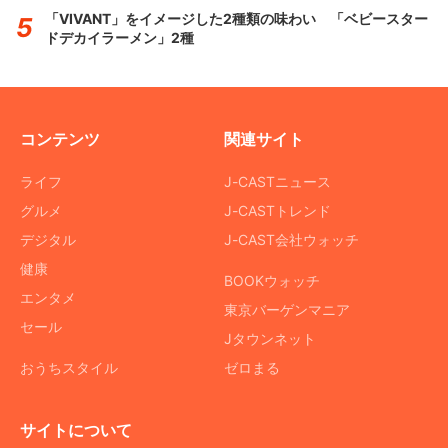
「VIVANT」をイメージした2種類の味わい 「ベビースター
ドデカイラーメン」2種
コンテンツ
関連サイト
ライフ
J-CASTニュース
グルメ
J-CASTトレンド
デジタル
J-CAST会社ウォッチ
健康
BOOKウォッチ
エンタメ
東京バーゲンマニア
セール
Jタウンネット
おうちスタイル
ゼロまる
サイトについて