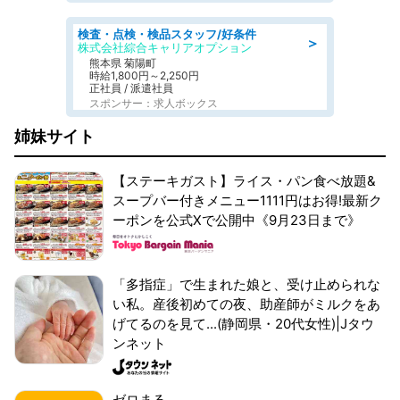
検査・点検・検品スタッフ/好条件
＞
株式会社綜合キャリアオプション
熊本県 菊陽町
時給1,800円～2,250円
正社員 / 派遣社員
スポンサー：求人ボックス
姉妹サイト
【ステーキガスト】ライス・パン食べ放題&
スープバー付きメニュー1111円はお得!最新ク
ーポンを公式Xで公開中《9月23日まで》
「多指症」で生まれた娘と、受け止められな
い私。産後初めての夜、助産師がミルクをあ
げてるのを見て...(静岡県・20代女性)|Jタウ
ンネット
ゼロまる