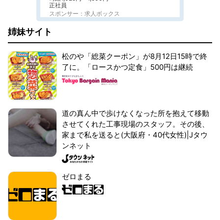
正社員
スポンサー：求人ボックス
姉妹サイト
松のや「総菜クーポン」が8月12日15時で終
了に。「ロースかつ定食」500円は継続
道の真ん中で歩けなくなった所を抱えて移動
させてくれた工事現場のスタッフ。その後、
家まで私を送ると(大阪府・40代女性)|Jタウ
ンネット
ゼロまる