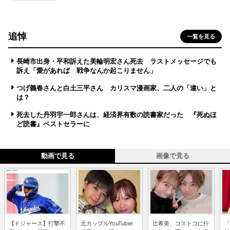
追悼
一覧を見る
長崎市出身・平和訴えた美輪明宏さん死去 ラストメッセージでも
訴え「愛があれば 戦争なんか起こりません」
つげ義春さんと白土三平さん カリスマ漫画家、二人の「違い」と
は？
死去した丹羽宇一郎さんは、経済界有数の読書家だった 『死ぬほ
ど読書』ベストセラーに
動画で見る
画像で見る
【ドジャース】打撃不
元カップルYouTuber
辻希美、コストコに行
「