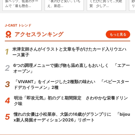
振ベッツ、低迷のチー
「夜のひと笑い」いち
くたびに買って...大絶
紗
ムで「最も懸念...
え、新恋...
賛 少しア...
リ
J-CAST トレンド
アクセスランキング
もっと見る
米津玄師さんがイラストと文章を手がけたカード入りウエハ
ース菓子
6つの調理メニューで揚げ物も温め直しもおいしく 「エアー
オーブン」
「VIVANT」をイメージした2種類の味わい 「ベビースター
ドデカイラーメン」2種
明治「即攻元気」初のグミ期間限定 さわやかな栄養ドリン
ク味
憧れの女優は小松菜奈、大阪の16歳がグランプリに 「bijou
x新人発掘オーディション2026」リポート