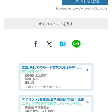
全てのコメントを見る
営業/商社でのルート営業のお仕事/即日勤務可/車通勤可/営業
＞
株式会社パソナ
福岡県 北九州市
時給1,506円
正社員
スポンサー：求人ボックス
アイリスト/青森県/五所川原駅/五所川原市
＞
ニキビケア&毛穴改善フェイシャルサロン BELDAD
青森県 五所川原市
時給1,029円～1,500円