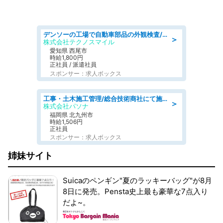
デンソーの工場で自動車部品の外観検査/denso aichi
＞
株式会社テクノスマイル
愛知県 西尾市
時給1,800円
正社員 / 派遣社員
スポンサー：求人ボックス
工事・土木施工管理/総合技術商社にて施工管理のお仕事/即日勤務可/車通勤可/工事・土木施工管理/生産・品質管理
＞
株式会社パソナ
福岡県 北九州市
時給1,506円
正社員
スポンサー：求人ボックス
姉妹サイト
Suicaのペンギン"夏のラッキーバッグ"が8月
8日に発売。Pensta史上最も豪華な7点入り
だよ~。