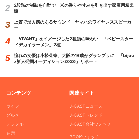
3段階の制御を自動で 米の香りや甘みを引き出す家庭用精米
機
上質で没入感のあるサウンド ヤマハのワイヤレススピーカ
ー
「VIVANT」をイメージした2種類の味わい 「ベビースター
ドデカイラーメン」2種
憧れの女優は小松菜奈、大阪の16歳がグランプリに 「bijou
x新人発掘オーディション2026」リポート
コンテンツ
関連サイト
ライフ
J-CASTニュース
グルメ
J-CASTトレンド
デジタル
J-CAST会社ウォッチ
健康
BOOKウォッチ