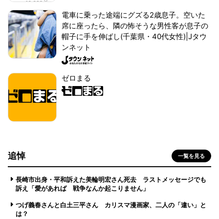
電車に乗った途端にグズる2歳息子。空いた
席に座ったら、隣の怖そうな男性客が息子の
帽子に手を伸ばし(千葉県・40代女性)|Jタウ
ンネット
ゼロまる
追悼
一覧を見る
長崎市出身・平和訴えた美輪明宏さん死去 ラストメッセージでも
訴え「愛があれば 戦争なんか起こりません」
つげ義春さんと白土三平さん カリスマ漫画家、二人の「違い」と
は？