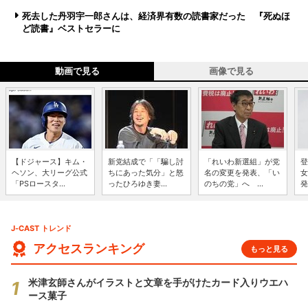
死去した丹羽宇一郎さんは、経済界有数の読書家だった 『死ぬほ
ど読書』ベストセラーに
動画で見る
画像で見る
【ドジャース】キム・
新党結成で「「騙し討
「れいわ新選組」が党
登
ヘソン、大リーグ公式
ちにあった気分」と怒
名の変更を発表、「い
女
「PSロースタ...
ったひろゆき妻...
のちの党」へ ...
発
J-CAST トレンド
アクセスランキング
もっと見る
米津玄師さんがイラストと文章を手がけたカード入りウエハ
ース菓子